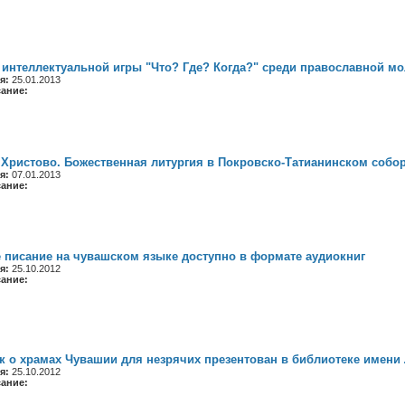
интеллектуальной игры "Что? Где? Когда?" среди православной м
я:
25.01.2013
сание:
Христово. Божественная литургия в Покровско-Татианинском собо
я:
07.01.2013
сание:
 писание на чувашском языке доступно в формате аудиокниг
я:
25.10.2012
сание:
 о храмах Чувашии для незрячих презентован в библиотеке имени 
я:
25.10.2012
сание: