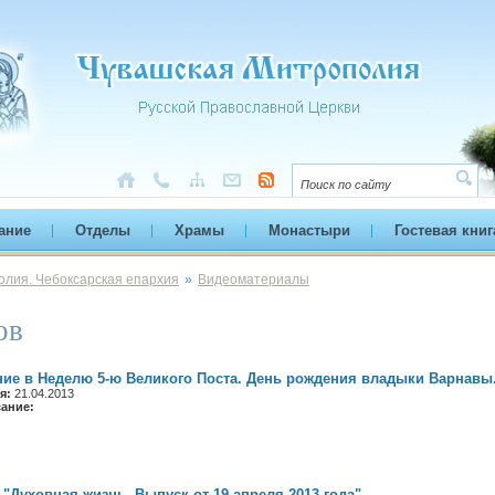
ание
Отделы
Храмы
Монастыри
Гостевая книг
лия. Чебоксарская епархия
»
Видеоматериалы
ов
ие в Неделю 5-ю Великого Поста. День рождения владыки Варнавы
я:
21.04.2013
сание:
"Духовная жизнь. Выпуск от 19 апреля 2013 года"