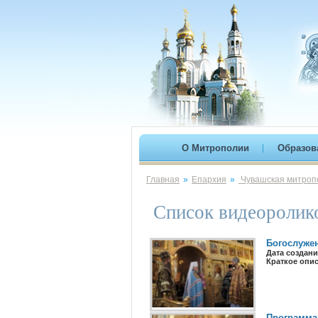
О Митрополии
Образов
Главная
»
Епархия
»
Чувашская митропо
Список видеоролик
Богослужен
Дата создани
Краткое опи
Программа 