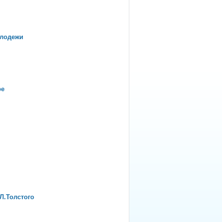
олодежи
ре
Л.Толстого