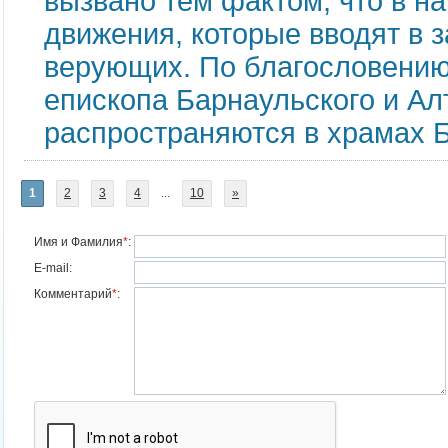
вызвано тем фактом, что в 
движения, которые вводят в
верующих. По благословени
епископа Барнаульского и Ал
распространяются в храмах 
1
2
3
4
...
10
»
Имя и Фамилия
*
:
E-mail:
Комментарий
*
: