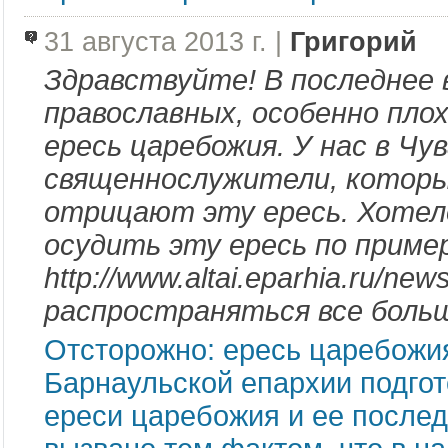
31 августа 2013 г. |
Григорий
Здравствуйте! В последнее 
православных, особенно пло
ересь царебожия. У нас в Ч
священнослужители, которые
отрицают эту ересь. Хотел
осудить эту ересь по пример
http://www.altai.eparhia.ru/n
распространяться все больш
Отсторожно: ересь царебожи
Барнаульской епархии подго
ереси царебожия и ее после