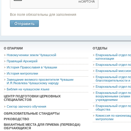
Все поля обязательны для заполнения
О ЕПАРХИИ
ОТДЕЛЫ
Новомученики земли Чувашской
Епархиальный отдел по
катехизации
Правящий Архиерей
Епархиальный отдел п
История Православия в Чувашии
Епархиальный миссион
История митрополии
Епархиальный отдел по
Завещание великого просветителя Чувашии
благотворительности 
И.Я.Яковлева Чувашскому народу
Епархиальный отдел п
Библия на чувашском языке
Епархиальный отдел п
ЦЕНТР ПОДГОТОВКИ ЦЕРКОВНЫХ
вооруженными силами 
СПЕЦИАЛИСТОВ
учреждениями
Епархиальный отдел п
Сектор заочного обучения
общества
ОБРАЗОВАТЕЛЬНЫЕ СТАНДАРТЫ
Комиссия по канониза
РУКОВОДСТВО
митрополии
ВАКАНТНЫЕ МЕСТА ДЛЯ ПРИЕМА (ПЕРЕВОДА)
ОБУЧАЮЩИХСЯ