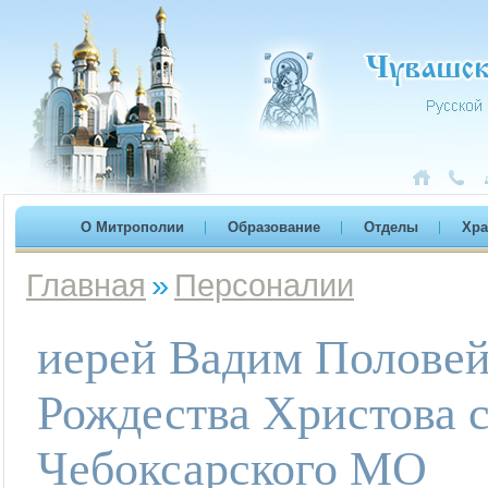
О Митрополии
Образование
Отделы
Хр
Главная
»
Персоналии
иерей Вадим Половей
Рождества Христова 
Чебоксарского МО