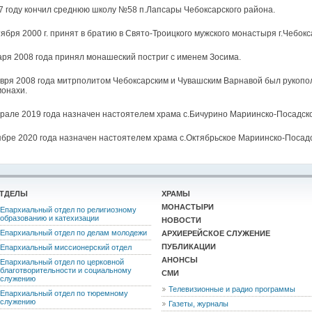
7 году кончил среднюю школу №58 п.Лапсары Чебоксарского района.
тября 2000 г. принят в братию в Свято-Троицкого мужского монастыря г.Чебокс
аря 2008 года принял монашеский постриг с именем Зосима.
вря 2008 года митрполитом Чебоксарским и Чувашским Варнавой был рукополо
онахи.
рале 2019 года назначен настоятелем храма с.Бичурино Мариинско-Посадско
ябре 2020 года назначен настоятелем храма с.Октябрьское Мариинско-Посадс
ТДЕЛЫ
ХРАМЫ
МОНАСТЫРИ
Епархиальный отдел по религиозному
образованию и катехизации
НОВОСТИ
Епархиальный отдел по делам молодежи
АРХИЕРЕЙСКОЕ СЛУЖЕНИЕ
ПУБЛИКАЦИИ
Епархиальный миссионерский отдел
АНОНСЫ
Епархиальный отдел по церковной
благотворительности и социальному
СМИ
служению
Телевизионные и радио программы
Епархиальный отдел по тюремному
служению
Газеты, журналы