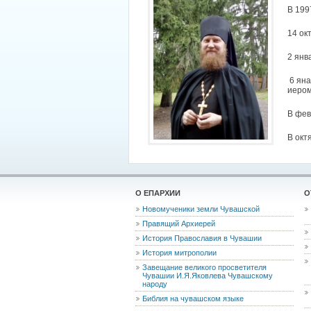
В 199
14 ок
2 янв
6 яна
иером
В фев
В окт
О ЕПАРХИИ
О
Новомученики земли Чувашской
Правящий Архиерей
История Православия в Чувашии
История митрополии
Завещание великого просветителя
Чувашии И.Я.Яковлева Чувашскому
народу
Библия на чувашском языке