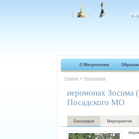
О Митрополии
Образов
Главная
»
Персоналии
иеромонах Зосима (
Посадского МО
Биография
Мероприятия
Иером