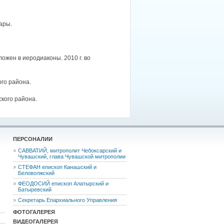
ары.
жен в иеродиаконы. 2010 г. во
го района.
кого района.
ПЕРСОНАЛИИ
САВВАТИЙ, митрополит Чебоксарский и
Чувашский, глава Чувашской митрополии
СТЕФАН епископ Канашский и
Беловолжский
ФЕОДОCИЙ епископ Алатырский и
Батыревский
Секретарь Епархиального Управления
ФОТОГАЛЕРЕЯ
ВИДЕОГАЛЕРЕЯ