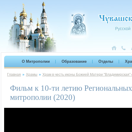
О Митрополии
Образование
Отделы
Хр
Главная
»
Храмы
»
Храм в честь иконы Божией Матери "Владимирская" 
Фильм к 10-ти летию Региональны
митрополии (2020)