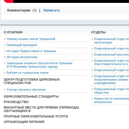
Комментарии
(0)
|
Написать
О ЕПАРХИИ
ОТДЕЛЫ
Новомученики земли Чувашской
Епархиальный отдел по
катехизации
Правящий Архиерей
Епархиальный отдел п
История Православия в Чувашии
Епархиальный миссион
История митрополии
Епархиальный отдел по
Завещание великого просветителя Чувашии
благотворительности 
И.Я.Яковлева Чувашскому народу
Епархиальный отдел п
Библия на чувашском языке
Епархиальный отдел п
ЦЕНТР ПОДГОТОВКИ ЦЕРКОВНЫХ
вооруженными силами 
СПЕЦИАЛИСТОВ
учреждениями
Епархиальный отдел п
Сектор заочного обучения
общества
ОБРАЗОВАТЕЛЬНЫЕ СТАНДАРТЫ
Комиссия по канониза
РУКОВОДСТВО
митрополии
ВАКАНТНЫЕ МЕСТА ДЛЯ ПРИЕМА (ПЕРЕВОДА)
ОБУЧАЮЩИХСЯ
ПЛАТНЫЕ ОБРАЗОВАТЕЛЬНЫЕ УСЛУГИ
ОРГАНИЗАЦИЯ ПИТАНИЯ