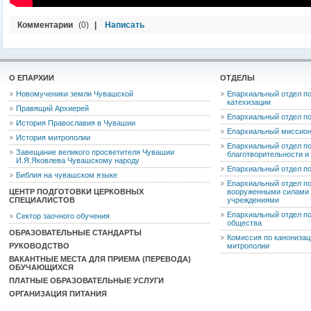
Комментарии
(0)
|
Написать
О ЕПАРХИИ
ОТДЕЛЫ
Новомученики земли Чувашской
Епархиальный отдел по
катехизации
Правящий Архиерей
Епархиальный отдел п
История Православия в Чувашии
Епархиальный миссион
История митрополии
Епархиальный отдел по
Завещание великого просветителя Чувашии
благотворительности 
И.Я.Яковлева Чувашскому народу
Епархиальный отдел п
Библия на чувашском языке
Епархиальный отдел п
ЦЕНТР ПОДГОТОВКИ ЦЕРКОВНЫХ
вооруженными силами 
СПЕЦИАЛИСТОВ
учреждениями
Епархиальный отдел п
Сектор заочного обучения
общества
ОБРАЗОВАТЕЛЬНЫЕ СТАНДАРТЫ
Комиссия по канониза
РУКОВОДСТВО
митрополии
ВАКАНТНЫЕ МЕСТА ДЛЯ ПРИЕМА (ПЕРЕВОДА)
ОБУЧАЮЩИХСЯ
ПЛАТНЫЕ ОБРАЗОВАТЕЛЬНЫЕ УСЛУГИ
ОРГАНИЗАЦИЯ ПИТАНИЯ