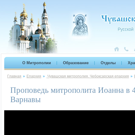
О Митрополии
Образование
Отделы
Хр
Главная
»
Епархия
»
Чувашская митрополия. Чебоксарская епархия
»
Проповедь митрополита Иоанна в 4
Варнавы