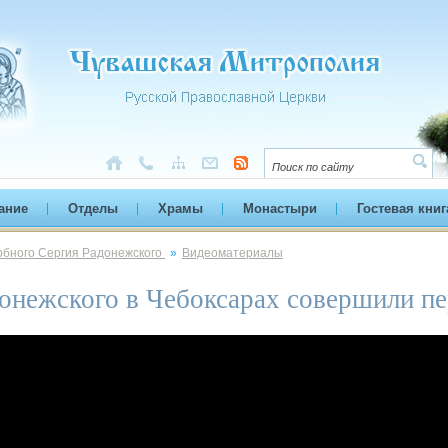
ание
Отделы
Храмы
Монастыри
Гостевая книг
обного Сергия Радонежского
»
Видеоматериалы
донежского в Чебоксарах совершили п