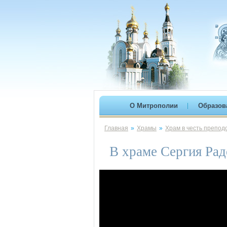
О Митрополии
Образов
Главная
»
Храмы
»
Храм в честь препод
В храме Сергия Ра