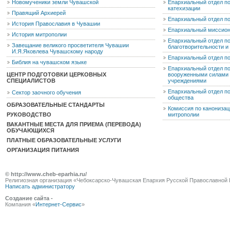
Новомученики земли Чувашской
Епархиальный отдел по
катехизации
Правящий Архиерей
Епархиальный отдел п
История Православия в Чувашии
Епархиальный миссион
История митрополии
Епархиальный отдел по
Завещание великого просветителя Чувашии
благотворительности 
И.Я.Яковлева Чувашскому народу
Епархиальный отдел п
Библия на чувашском языке
Епархиальный отдел п
ЦЕНТР ПОДГОТОВКИ ЦЕРКОВНЫХ
вооруженными силами 
СПЕЦИАЛИСТОВ
учреждениями
Епархиальный отдел п
Сектор заочного обучения
общества
ОБРАЗОВАТЕЛЬНЫЕ СТАНДАРТЫ
Комиссия по канониза
РУКОВОДСТВО
митрополии
ВАКАНТНЫЕ МЕСТА ДЛЯ ПРИЕМА (ПЕРЕВОДА)
ОБУЧАЮЩИХСЯ
ПЛАТНЫЕ ОБРАЗОВАТЕЛЬНЫЕ УСЛУГИ
ОРГАНИЗАЦИЯ ПИТАНИЯ
© http://www.cheb-eparhia.ru/
Религиозная организация «Чебоксарско-Чувашская Епархия Русской Православной 
Написать администратору
Создание сайта -
Компания «
Интернет-Сервис
»