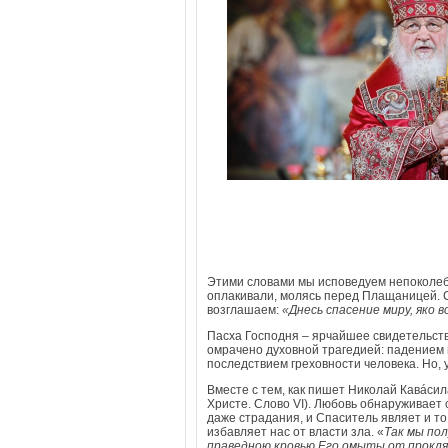
Этими словами мы исповедуем непоколеби
оплакивали, молясь перед Плащаницей. С
возглашаем:
«Днесь спасение миру, яко в
Пасха Господня – ярчайшее свидетельств
омрачено духовной трагедией: падением 
последствием греховности человека. Но, 
Вместе с тем, как пишет Николай Кавáсила
Христе. Слово VI). Любовь обнаруживает 
даже страдания, и Спаситель являет и т
избавляет нас от власти зла. «
Так мы пол
праведною кровью Его омыты от прокля