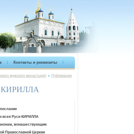
а
Контакты и реквизиты
цкого мужского монастыря)
»
Публикации
си КИРИЛЛА
 послание
 и всея Руси КИРИЛЛА
иаконам, монашествующим
кой Православной Церкви