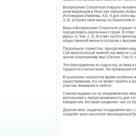
Воскресение Спасителя открыло человеч
всем верующим в Него как образец добр
Исповедник (Амбигвы, 42). А для этого м
3, 9), устрояя свою жизнь по Евангелию 
Вера в Воскресение Спасителя угашает п
преодолевать различные страхи. В отве
веры»
(1 Тим. 1, 5). В ответ на Его мил
общественной жизни в согласии с высоки
Пасхальное торжество, преодолевая нац
Сей многоголосый земной хор вместе с с
ценою искупившему мир
(Октоих. Глас 6, 
Это благодарение из года в год, из века 
трудности и испытания. Не прекращается 
В нынешнее непростое время особенно важ
существованию, кто не может прийти в х
участии, внимании и заботе.
Совсем недавно из-за эпидемических мер
использовать любую возможность для того
Евхаристии, Которая соединяет нас со Хр
Дорогие мои, сердечно поздравляю вас с
сподобит всех нас
истее причащатися Ем