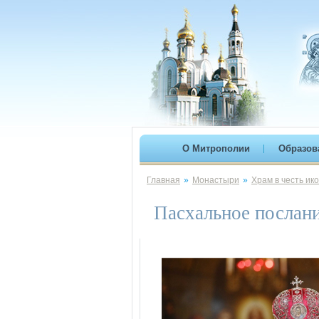
О Митрополии
Образов
Главная
»
Монастыри
»
Храм в честь ик
Пасхальное послан