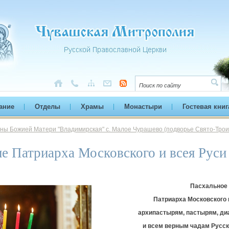
ание
Отделы
Храмы
Монастыри
Гостевая книг
оны Божией Матери "Владимирская" с. Малое Чурашево (подворье Свято-Трои
ие Патриарха Московского и всея Ру
Пасхальное
Патриарха Московского
архипастырям, пастырям, д
и всем верным чадам Русс