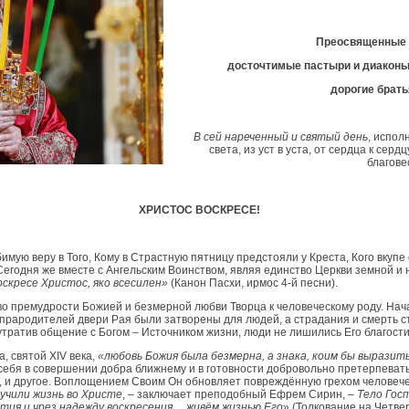
Преосвященные 
досточтимые пастыри и диаконы,
дорогие брать
В
сей нареченный и святый день
, испол
света, из уст в уста, от сердца к се
благове
ХРИСТОС ВОСКРЕСЕ!
мую веру в Того, Кому в Страстную пятницу предстояли у Креста, Кого вкуп
егодня же вместе с Ангельским Воинством, являя единство Церкви земной и
оскресе Христос, яко всесилен»
(Канон Пасхи, ирмос 4-й песни).
о премудрости Божией и безмерной любви Творца к человеческому роду. Нача
прародителей двери Рая были затворены для людей, а страдания и смерть с
утратив общение с Богом – Источником жизни, люди не лишились Его благост
, святой XIV века,
«любовь Божия была безмерна, а знака, коим бы выразить
себя в совершении добра ближнему и в готовности добровольно претерпевать 
о, и другое. Воплощением Своим Он обновляет повреждённую грехом человеч
учили жизнь во Христе
, – заключает преподобный Ефрем Сирин, –
Тело Гос
тия и чрез надежду воскресения… живём жизнью Его
» (Толкование на Четвер