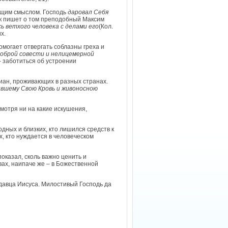
ящим смыслом. Господь
даровал Себя
ак пишет о том преподобный Максим
сь ветхого человека с делами его
(Кол.
х.
омогает отвергать соблазны греха и
доброй совести и нелицемерной
– заботиться об устроении
иан, проживающих в разных странах.
ившему Свою Кровь и живоносною
смотря ни на какие искушения,
дных и близких, кто лишился средств к
, кто нуждается в человеческом
оказал, сколь важно ценить и
вах, наипаче же – в Божественной
давца Иисуса. Милостивый Господь да