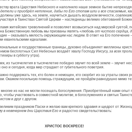
еству врата Царствия Небесного и наполнило наше земное бытие непреход
одетели и приобрёл нетление, дабы по Его стопам шли и все спасаемые
, к
ы должны уже здесь, на земле, научиться дышать воздухом вечности,
совлекая
и участвуя в Таинствах Святой Церкви – наследницы великих обетований Божии
ламя житейских треволнений и позволяет возвыситься над мирской суетой, п
т на Божественную любовь мы призваны являть
«любовь от чистого сердца, 
осердие – оказывать милость окружающим нас людям. В ответ на Его попечение 
ми евангельскими идеалами.
иональные и государственные границы, духовно объединяет миллионы христ
онмом бесплотных Сил Небесных воздаёт хвалу Господу Иисусу,
за всех прол
стихиры в субботу утра).
в век, из тысячелетия в тысячелетие победно звучит по всей земле – звучит не
оно и сегодня, когда мир страдает от губительного поветрия.
но поддержать тех, кто болен и немощен, кто скорбит из-за утраты своих ро
рам. Окажем посильную помощь страждущим, не пройдём равнодушно мимо тех
 многие из нас не могли посещать богослужения. Приобретённый нами опыт п
, чтобы участвовать в совместной молитве, в богослужениях и святых Таинст
истом и друг с другом.
 великим праздником Пасхи и желаю вам крепкого здравия и щедрот от Жизно
у в невечернем дни Царствия Его
и радостно свидетельствовать:
ХРИСТОС ВОСКРЕСЕ!