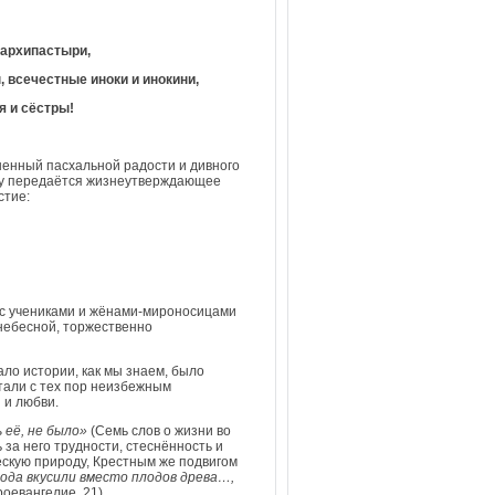
архипастыри,
 всечестные иноки и инокини,
я и сёстры!
ненный пасхальной радости и дивного
рдцу передаётся жизнеутверждающее
стие:
е с учениками и жёнами-мироносицами
 небесной, торжественно
ло истории, как мы знаем, было
тали с тех пор неизбежным
и и любви.
 её, не было»
(Семь слов о жизни во
за него трудности, стеснённость и
ескую природу, Крестным же подвигом
пода вкусили вместо плодов древа…,
оевангелие, 21).