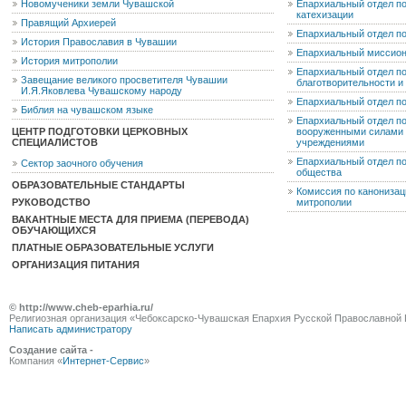
Новомученики земли Чувашской
Епархиальный отдел по
катехизации
Правящий Архиерей
Епархиальный отдел п
История Православия в Чувашии
Епархиальный миссион
История митрополии
Епархиальный отдел по
Завещание великого просветителя Чувашии
благотворительности 
И.Я.Яковлева Чувашскому народу
Епархиальный отдел п
Библия на чувашском языке
Епархиальный отдел п
ЦЕНТР ПОДГОТОВКИ ЦЕРКОВНЫХ
вооруженными силами 
СПЕЦИАЛИСТОВ
учреждениями
Епархиальный отдел п
Сектор заочного обучения
общества
ОБРАЗОВАТЕЛЬНЫЕ СТАНДАРТЫ
Комиссия по канониза
РУКОВОДСТВО
митрополии
ВАКАНТНЫЕ МЕСТА ДЛЯ ПРИЕМА (ПЕРЕВОДА)
ОБУЧАЮЩИХСЯ
ПЛАТНЫЕ ОБРАЗОВАТЕЛЬНЫЕ УСЛУГИ
ОРГАНИЗАЦИЯ ПИТАНИЯ
© http://www.cheb-eparhia.ru/
Религиозная организация «Чебоксарско-Чувашская Епархия Русской Православной 
Написать администратору
Создание сайта -
Компания «
Интернет-Сервис
»