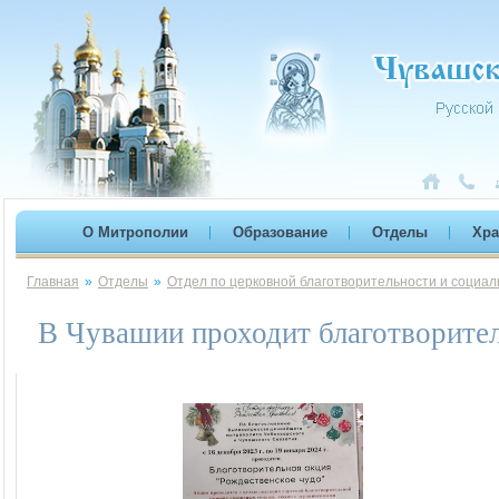
О Митрополии
Образование
Отделы
Хр
Главная
»
Отделы
»
Отдел по церковной благотворительности и социа
В Чувашии проходит благотворител