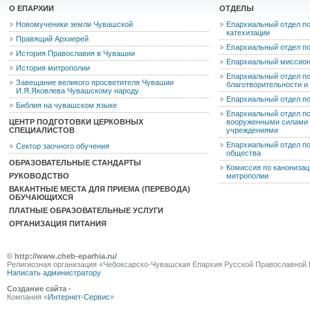
О ЕПАРХИИ
ОТДЕЛЫ
Новомученики земли Чувашской
Епархиальный отдел по
катехизации
Правящий Архиерей
Епархиальный отдел п
История Православия в Чувашии
Епархиальный миссион
История митрополии
Епархиальный отдел по
Завещание великого просветителя Чувашии
благотворительности 
И.Я.Яковлева Чувашскому народу
Епархиальный отдел п
Библия на чувашском языке
Епархиальный отдел п
ЦЕНТР ПОДГОТОВКИ ЦЕРКОВНЫХ
вооруженными силами 
СПЕЦИАЛИСТОВ
учреждениями
Епархиальный отдел п
Сектор заочного обучения
общества
ОБРАЗОВАТЕЛЬНЫЕ СТАНДАРТЫ
Комиссия по канониза
РУКОВОДСТВО
митрополии
ВАКАНТНЫЕ МЕСТА ДЛЯ ПРИЕМА (ПЕРЕВОДА)
ОБУЧАЮЩИХСЯ
ПЛАТНЫЕ ОБРАЗОВАТЕЛЬНЫЕ УСЛУГИ
ОРГАНИЗАЦИЯ ПИТАНИЯ
© http://www.cheb-eparhia.ru/
Религиозная организация «Чебоксарско-Чувашская Епархия Русской Православной 
Написать администратору
Создание сайта -
Компания «
Интернет-Сервис
»