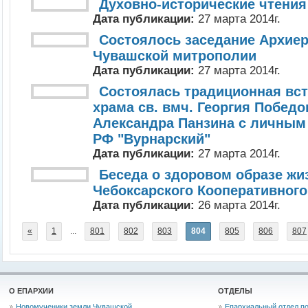
Духовно-исторические чтения
Дата публикации:
27 марта 2014г.
Состоялось заседание Архиер
Чувашской митрополии
Дата публикации:
27 марта 2014г.
Состоялась традиционная вст
храма св. вмч. Георгия Побед
Александра Панзина с личны
РФ "Вурнарский"
Дата публикации:
27 марта 2014г.
Беседа о здоровом образе жи
Чебоксарского Кооперативного
Дата публикации:
26 марта 2014г.
«
1
...
801
802
803
804
805
806
807
О ЕПАРХИИ
ОТДЕЛЫ
Новомученики земли Чувашской
Епархиальный отдел по