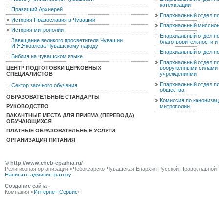
катехизации
Правящий Архиерей
Епархиальный отдел п
История Православия в Чувашии
Епархиальный миссион
История митрополии
Епархиальный отдел по
Завещание великого просветителя Чувашии
благотворительности 
И.Я.Яковлева Чувашскому народу
Епархиальный отдел п
Библия на чувашском языке
Епархиальный отдел п
ЦЕНТР ПОДГОТОВКИ ЦЕРКОВНЫХ
вооруженными силами 
СПЕЦИАЛИСТОВ
учреждениями
Епархиальный отдел п
Сектор заочного обучения
общества
ОБРАЗОВАТЕЛЬНЫЕ СТАНДАРТЫ
Комиссия по канониза
РУКОВОДСТВО
митрополии
ВАКАНТНЫЕ МЕСТА ДЛЯ ПРИЕМА (ПЕРЕВОДА)
ОБУЧАЮЩИХСЯ
ПЛАТНЫЕ ОБРАЗОВАТЕЛЬНЫЕ УСЛУГИ
ОРГАНИЗАЦИЯ ПИТАНИЯ
© http://www.cheb-eparhia.ru/
Религиозная организация «Чебоксарско-Чувашская Епархия Русской Православной 
Написать администратору
Создание сайта -
Компания «
Интернет-Сервис
»