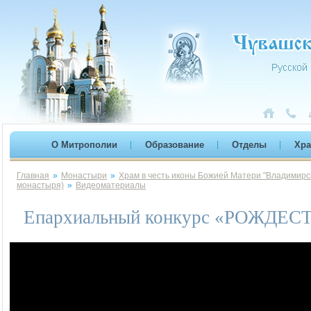
О Митрополии
Образование
Отделы
Хр
Главная
»
Монастыри
»
Храм в честь иконы Божией Матери "Владимирск
монастыря)
»
Видеоматериалы
Епархиальный конкурс «РОЖДЕ