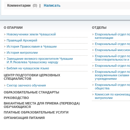
Комментарии
(0)
|
Написать
О ЕПАРХИИ
ОТДЕЛЫ
Новомученики земли Чувашской
Епархиальный отдел по
катехизации
Правящий Архиерей
Епархиальный отдел п
История Православия в Чувашии
Епархиальный миссион
История митрополии
Епархиальный отдел по
Завещание великого просветителя Чувашии
благотворительности 
И.Я.Яковлева Чувашскому народу
Епархиальный отдел п
Библия на чувашском языке
Епархиальный отдел п
ЦЕНТР ПОДГОТОВКИ ЦЕРКОВНЫХ
вооруженными силами 
СПЕЦИАЛИСТОВ
учреждениями
Епархиальный отдел п
Сектор заочного обучения
общества
ОБРАЗОВАТЕЛЬНЫЕ СТАНДАРТЫ
Комиссия по канониза
РУКОВОДСТВО
митрополии
ВАКАНТНЫЕ МЕСТА ДЛЯ ПРИЕМА (ПЕРЕВОДА)
ОБУЧАЮЩИХСЯ
ПЛАТНЫЕ ОБРАЗОВАТЕЛЬНЫЕ УСЛУГИ
ОРГАНИЗАЦИЯ ПИТАНИЯ