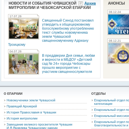
НОВОСТИ И СОБЫТИЯ ЧУВАШСКОЙ
Архив
АНОНСЫ
МИТРОПОЛИИ И ЧЕБОКСАРСКОЙ ЕПАРХИИ
08.12.24
17.07.26
Священный Синод постановил
утвердить к общецерковному
богослужебному употреблению
текст службы новомученика
земли Чувашской
священномученику Адриану
08.12.21
Троицкому
04.07.26
В преддверии Дня семьи, любви
и верности в МБДОУ «Детский
сад № 24» города Чебоксары
прошло мероприятие с
участием священнослужителя
О ЕПАРХИИ
ОТДЕЛЫ
Новомученики земли Чувашской
Епархиальный отдел по
катехизации
Правящий Архиерей
Епархиальный отдел п
История Православия в Чувашии
Епархиальный миссион
История митрополии
Епархиальный отдел по
Завещание великого просветителя Чувашии
благотворительности 
И.Я.Яковлева Чувашскому народу