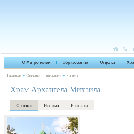
О Митрополии
Образование
Отделы
Хр
Главная
»
Список организаций
»
Храмы
Храм Архангела Михаила
О храме
История
Контакты