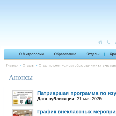
О Митрополии
Образование
Отделы
Хр
Главная
»
Отделы
»
Отдел по религиозному образованию и катехизаци
Анонсы
Патриаршая программа по из
Дата публикации:
31 мая 2026г.
График внеклассных меропри