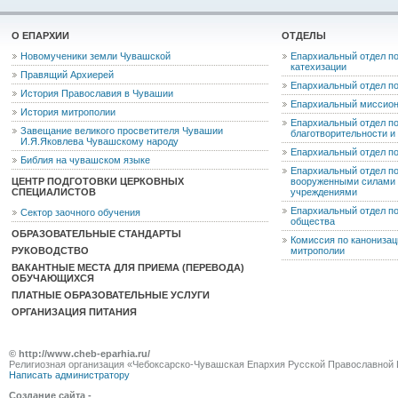
О ЕПАРХИИ
ОТДЕЛЫ
Новомученики земли Чувашской
Епархиальный отдел по
катехизации
Правящий Архиерей
Епархиальный отдел п
История Православия в Чувашии
Епархиальный миссион
История митрополии
Епархиальный отдел по
Завещание великого просветителя Чувашии
благотворительности 
И.Я.Яковлева Чувашскому народу
Епархиальный отдел п
Библия на чувашском языке
Епархиальный отдел п
ЦЕНТР ПОДГОТОВКИ ЦЕРКОВНЫХ
вооруженными силами 
СПЕЦИАЛИСТОВ
учреждениями
Епархиальный отдел п
Сектор заочного обучения
общества
ОБРАЗОВАТЕЛЬНЫЕ СТАНДАРТЫ
Комиссия по канониза
РУКОВОДСТВО
митрополии
ВАКАНТНЫЕ МЕСТА ДЛЯ ПРИЕМА (ПЕРЕВОДА)
ОБУЧАЮЩИХСЯ
ПЛАТНЫЕ ОБРАЗОВАТЕЛЬНЫЕ УСЛУГИ
ОРГАНИЗАЦИЯ ПИТАНИЯ
© http://www.cheb-eparhia.ru/
Религиозная организация «Чебоксарско-Чувашская Епархия Русской Православной 
Написать администратору
Создание сайта -