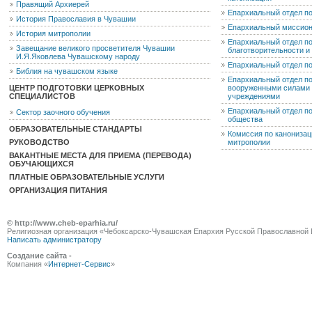
Правящий Архиерей
Епархиальный отдел п
История Православия в Чувашии
Епархиальный миссион
История митрополии
Епархиальный отдел по
Завещание великого просветителя Чувашии
благотворительности 
И.Я.Яковлева Чувашскому народу
Епархиальный отдел п
Библия на чувашском языке
Епархиальный отдел п
ЦЕНТР ПОДГОТОВКИ ЦЕРКОВНЫХ
вооруженными силами 
СПЕЦИАЛИСТОВ
учреждениями
Епархиальный отдел п
Сектор заочного обучения
общества
ОБРАЗОВАТЕЛЬНЫЕ СТАНДАРТЫ
Комиссия по канониза
РУКОВОДСТВО
митрополии
ВАКАНТНЫЕ МЕСТА ДЛЯ ПРИЕМА (ПЕРЕВОДА)
ОБУЧАЮЩИХСЯ
ПЛАТНЫЕ ОБРАЗОВАТЕЛЬНЫЕ УСЛУГИ
ОРГАНИЗАЦИЯ ПИТАНИЯ
© http://www.cheb-eparhia.ru/
Религиозная организация «Чебоксарско-Чувашская Епархия Русской Православной 
Написать администратору
Создание сайта -
Компания «
Интернет-Сервис
»