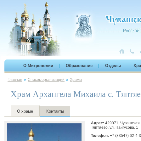
О Митрополии
Образование
Отделы
Хр
Главная
»
Список организаций
»
Храмы
Храм Архангела Михаила с. Тяптя
О храме
Контакты
Адрес:
429071, Чувашская 
Тяптяево, ул. Пайгусова, 1
Телефон:
+7 (83547) 62-4-