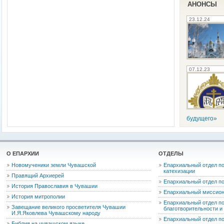
АНОНСЫ
23.12.24
07.12.23
будущего»
О ЕПАРХИИ
ОТДЕЛЫ
Новомученики земли Чувашской
Епархиальный отдел по
катехизации
Правящий Архиерей
Епархиальный отдел п
История Православия в Чувашии
Епархиальный миссион
История митрополии
Епархиальный отдел по
Завещание великого просветителя Чувашии
благотворительности 
И.Я.Яковлева Чувашскому народу
Епархиальный отдел п
Библия на чувашском языке