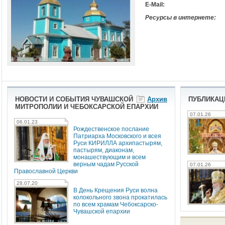
E-Mail:
Ресурсы в интернете:
НОВОСТИ И СОБЫТИЯ ЧУВАШСКОЙ
Архив
ПУБЛИКАЦ
МИТРОПОЛИИ И ЧЕБОКСАРСКОЙ ЕПАРХИИ
07.01.26
06.01.23
Рождественское послание
Патриарха Московского и всея
Руси КИРИЛЛА архипастырям,
пастырям, диаконам,
монашествующим и всем
верным чадам Русской
07.01.26
Православной Церкви
28.07.20
В День Крещения Руси волна
колокольного звона прокатилась
по всем храмам Чебоксарско-
Чувашской епархии