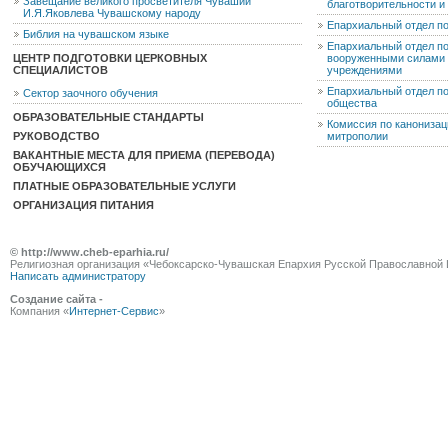
Завещание великого просветителя Чувашии
благотворительности 
И.Я.Яковлева Чувашскому народу
Епархиальный отдел п
Библия на чувашском языке
Епархиальный отдел п
ЦЕНТР ПОДГОТОВКИ ЦЕРКОВНЫХ
вооруженными силами 
СПЕЦИАЛИСТОВ
учреждениями
Епархиальный отдел п
Сектор заочного обучения
общества
ОБРАЗОВАТЕЛЬНЫЕ СТАНДАРТЫ
Комиссия по канониза
РУКОВОДСТВО
митрополии
ВАКАНТНЫЕ МЕСТА ДЛЯ ПРИЕМА (ПЕРЕВОДА)
ОБУЧАЮЩИХСЯ
ПЛАТНЫЕ ОБРАЗОВАТЕЛЬНЫЕ УСЛУГИ
ОРГАНИЗАЦИЯ ПИТАНИЯ
© http://www.cheb-eparhia.ru/
Религиозная организация «Чебоксарско-Чувашская Епархия Русской Православной 
Написать администратору
Создание сайта -
Компания «
Интернет-Сервис
»