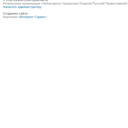
© http://www.cheb-eparhia.ru/
Религиозная организация «Чебоксарско-Чувашская Епархия Русской Православной 
Написать администратору
Создание сайта -
Компания «
Интернет-Сервис
»