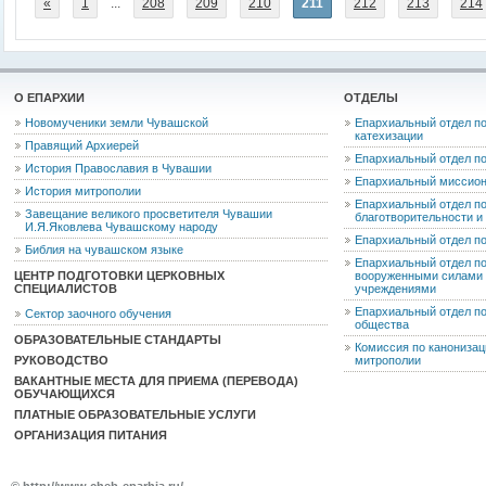
«
1
...
208
209
210
211
212
213
214
О ЕПАРХИИ
ОТДЕЛЫ
Новомученики земли Чувашской
Епархиальный отдел по
катехизации
Правящий Архиерей
Епархиальный отдел п
История Православия в Чувашии
Епархиальный миссион
История митрополии
Епархиальный отдел по
Завещание великого просветителя Чувашии
благотворительности 
И.Я.Яковлева Чувашскому народу
Епархиальный отдел п
Библия на чувашском языке
Епархиальный отдел п
ЦЕНТР ПОДГОТОВКИ ЦЕРКОВНЫХ
вооруженными силами 
СПЕЦИАЛИСТОВ
учреждениями
Епархиальный отдел п
Сектор заочного обучения
общества
ОБРАЗОВАТЕЛЬНЫЕ СТАНДАРТЫ
Комиссия по канониза
РУКОВОДСТВО
митрополии
ВАКАНТНЫЕ МЕСТА ДЛЯ ПРИЕМА (ПЕРЕВОДА)
ОБУЧАЮЩИХСЯ
ПЛАТНЫЕ ОБРАЗОВАТЕЛЬНЫЕ УСЛУГИ
ОРГАНИЗАЦИЯ ПИТАНИЯ