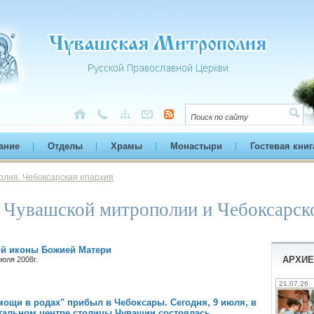
ание
Отделы
Храмы
Монастыри
Гостевая книг
лия. Чебоксарская епархия
 Чувашской митрополии и Чебоксарск
ой иконы Божией Матери
АРХИЕ
юля 2008г.
21.07.26
ощи в родах" прибыл в Чебоксары. Сегодня, 9 июля, в
тальном центре столицы Чувашии состоялась…