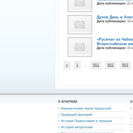
Дата публикации:
22 и
Духов День в Алат
Дата публикации:
16 и
«Русичи» из Чебо
Всероссийском на
Дата публикации:
15 и
«
1
...
951
952
953
О ЕПАРХИИ
О
Новомученики земли Чувашской
Правящий Архиерей
История Православия в Чувашии
История митрополии