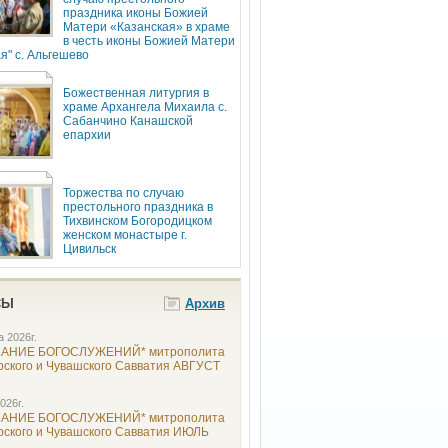
праздника иконы Божией
Матери «Казанская» в храме
в честь иконы Божией Матери
я" с. Альгешево
Божественная литургия в
храме Архангела Михаила с.
Сабанчино Канашской
епархии
Торжества по случаю
престольного праздника в
Тихвинском Богородицком
женском монастыре г.
Цивильск
СЫ
Архив
а 2026г.
АНИЕ БОГОСЛУЖЕНИЙ* митрополита
рского и Чувашского Савватия АВГУСТ
026г.
АНИЕ БОГОСЛУЖЕНИЙ* митрополита
рского и Чувашского Савватия ИЮЛЬ