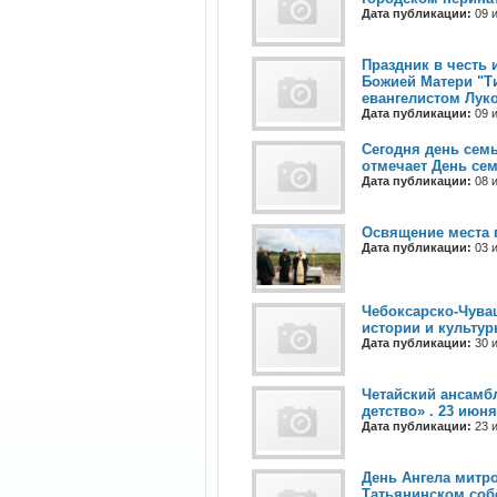
Дата публикации:
09 и
Праздник в честь 
Божией Матери "Т
евангелистом Лу
Дата публикации:
09 и
Сегодня день семь
отмечает День се
Дата публикации:
08 и
Освящение места 
Дата публикации:
03 и
Чебоксарско-Чува
истории и культур
Дата публикации:
30 и
Четайский ансамбл
детство» . 23 июн
Дата публикации:
23 и
День Ангела митро
Татьянинском соб