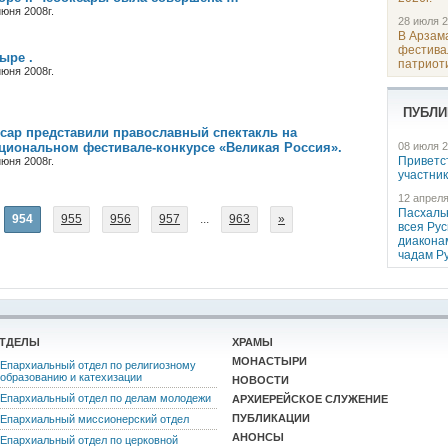
юня 2008г.
28 июля 2
В Арзам
фестива
ыре .
патриот
юня 2008г.
ПУБЛИ
ксар представили православный спектакль на
08 июля 2
циональном фестивале-конкурсе «Великая Россия».
Приветс
юня 2008г.
участни
12 апреля
Пасхаль
954
955
956
957
...
963
»
всея Ру
диакона
чадам Р
ТДЕЛЫ
ХРАМЫ
МОНАСТЫРИ
Епархиальный отдел по религиозному
образованию и катехизации
НОВОСТИ
Епархиальный отдел по делам молодежи
АРХИЕРЕЙСКОЕ СЛУЖЕНИЕ
ПУБЛИКАЦИИ
Епархиальный миссионерский отдел
АНОНСЫ
Епархиальный отдел по церковной