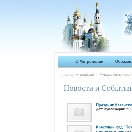
О Митрополии
Образов
Главная
»
Епархия
»
Чувашская митропо
Новости и События
Праздник Казанск
Дата публикации:
21 и
Крестный ход "Пом
городском перина