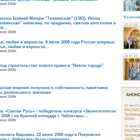
юля 2008г.
"Казанска
иконы Божией Матери "Тихвинская" (1383). Икона
ихвинская" написана, по преданию, святым апостолом и
12.07.26
кой…
юля 2008г.
и, любви и верности. 8 июля 2008 года Россия впервые
мьи, любви и верности…
юля 2008г.
09.07.26
под строительство нового храма в "Новом городе"
юля 2008г.
шская епархия получила в собственность памятники
ы религиозного значения
АНОН
юня 2008г.
31 август
РАСПИС
ь «Святая Русь» - победитель конкурса «Звонкоголосое
Чебокса
я 2008 г на Красной площади г. Чебоксары…
2026г.
юня 2008г.
31 июля 2
РАСПИС
полита Варнавы. 22 июня 2008 года в Покровско-
Чебокса
оре г. Чебоксары была совершена …
2026г.