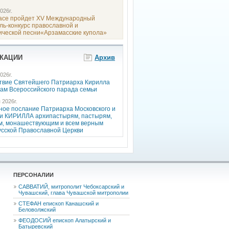
026г.
асе пройдет XV Международный
ль-конкурс православной и
ической песни«Арзамасские купола»
КАЦИИ
Архив
026г.
твие Святейшего Патриарха Кирилла
кам Всероссийского парада семьи
 2026г.
ное послание Патриарха Московского и
си КИРИЛЛА архипастырям, пастырям,
м, монашествующим и всем верным
усской Православной Церкви
ПЕРСОНАЛИИ
САВВАТИЙ, митрополит Чебоксарский и
Чувашский, глава Чувашской митрополии
СТЕФАН епископ Канашский и
Беловолжский
ФЕОДОCИЙ епископ Алатырский и
Батыревский