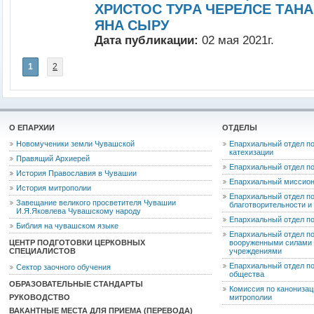
ХРИСТОС ТУРA ЧEРEЛСЕ ТAНA
ЯНA CЫРУ
Дата публикации:
02 мая 2021г.
1
2
О ЕПАРХИИ
ОТДЕЛЫ
Новомученики земли Чувашской
Епархиальный отдел по
катехизации
Правящий Архиерей
Епархиальный отдел п
История Православия в Чувашии
Епархиальный миссион
История митрополии
Епархиальный отдел по
Завещание великого просветителя Чувашии
благотворительности 
И.Я.Яковлева Чувашскому народу
Епархиальный отдел п
Библия на чувашском языке
Епархиальный отдел п
ЦЕНТР ПОДГОТОВКИ ЦЕРКОВНЫХ
вооруженными силами 
СПЕЦИАЛИСТОВ
учреждениями
Епархиальный отдел п
Сектор заочного обучения
общества
ОБРАЗОВАТЕЛЬНЫЕ СТАНДАРТЫ
Комиссия по канониза
РУКОВОДСТВО
митрополии
ВАКАНТНЫЕ МЕСТА ДЛЯ ПРИЕМА (ПЕРЕВОДА)