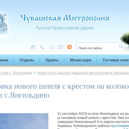
ание
Отделы
Храмы
Монастыри
Гостевая книг
това с. Янгильдино
»
Новости и События Чувашской митрополии и Чебоксар
вка нового шпиля с крестом на колок
а с.Янгильдино
11 сентября 2015г в селе Янгильдино на 
установили новый шпиль с крестом. Чин о
совершил благочинный II-го округа настоя
Хыркасы Чебоксарского района
протоиере