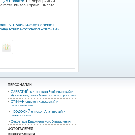
адим Половей
. На мероприятии
е гости, ктиторы храма. Высота
rkov.ru/2015/09/14/osvyashhenie-i-
olnyu-xrama-rozhdestva-xristova-s-
ПЕРСОНАЛИИ
САВВАТИЙ, митрополит Чебоксарский и
Чувашский, глава Чувашской митрополии
СТЕФАН епископ Канашский и
Беловолжский
ФЕОДОCИЙ епископ Алатырский и
Батыревский
Секретарь Епархиального Управления
ФОТОГАЛЕРЕЯ
ВИДЕОГАЛЕРЕЯ