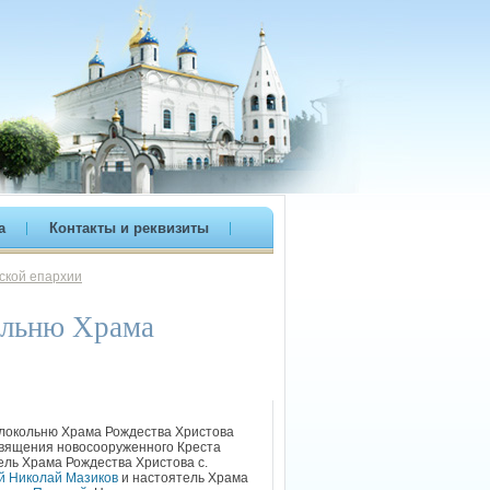
а
Контакты и реквизиты
ской епархии
ольню Храма
колокольню Храма Рождества Христова
священия новосооруженного Креста
тель Храма Рождества Христова с.
й Николай Мазиков
и настоятель Храма