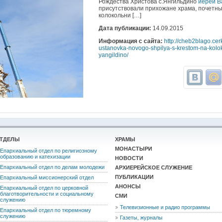
Рождества Христова с.Янгильдино
иерей В
присутствовали прихожане храма, почетны
колокольни […]
Дата публикации:
14.09.2015
Информация с сайта:
http://cheb2blago.ce
ustanovka-novogo-shpilya-s-krestom-na-kolok
yangildino/
ТДЕЛЫ
ХРАМЫ
МОНАСТЫРИ
Епархиальный отдел по религиозному
образованию и катехизации
НОВОСТИ
Епархиальный отдел по делам молодежи
АРХИЕРЕЙСКОЕ СЛУЖЕНИЕ
ПУБЛИКАЦИИ
Епархиальный миссионерский отдел
АНОНСЫ
Епархиальный отдел по церковной
благотворительности и социальному
СМИ
служению
Телевизионные и радио программы
Епархиальный отдел по тюремному
служению
Газеты, журналы