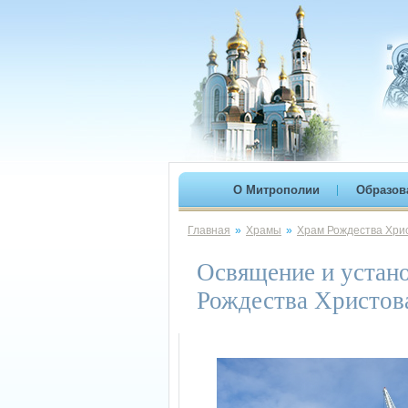
О Митрополии
Образов
Главная
»
Храмы
»
Храм Рождества Хрис
Освящение и устано
Рождества Христов