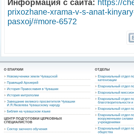
Информация с сайта:
https://c
prixozhane-xrama-v-s-anat-kinyary
pasxoj/#more-6572
О ЕПАРХИИ
ОТДЕЛЫ
Новомученики земли Чувашской
Епархиальный отдел по
катехизации
Правящий Архиерей
Епархиальный отдел п
История Православия в Чувашии
Епархиальный миссион
История митрополии
Епархиальный отдел по
Завещание великого просветителя Чувашии
благотворительности 
И.Я.Яковлева Чувашскому народу
Епархиальный отдел п
Библия на чувашском языке
Епархиальный отдел п
ЦЕНТР ПОДГОТОВКИ ЦЕРКОВНЫХ
вооруженными силами 
СПЕЦИАЛИСТОВ
учреждениями
Епархиальный отдел п
Сектор заочного обучения
общества