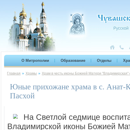
О Митрополии
Образование
Отделы
Хр
Главная
»
Храмы
»
Храм в честь иконы Божией Матери "Владимирская" 
Юные прихожане храма в с. Анат-К
Пасхой
На Светлой седмице воспит
Владимирской иконы Божией Мат