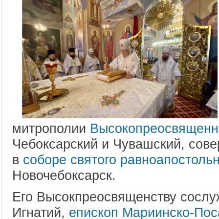
митрополии
Высокопреосвященн
Чебоксарский и Чувашский, сов
в
соборе святого равноапостоль
Новочебоксарск.
Его Высокпреосвященству сосл
Игнатий,
епископ Мариинско-Пос