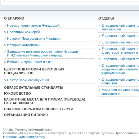
О ЕПАРХИИ
ОТДЕЛЫ
Новомученики земли Чувашской
Епархиальный отдел по
катехизации
Правящий Архиерей
Епархиальный отдел п
История Православия в Чувашии
Епархиальный миссион
История митрополии
Епархиальный отдел по
Завещание великого просветителя Чувашии
благотворительности 
И.Я.Яковлева Чувашскому народу
Епархиальный отдел п
Библия на чувашском языке
Епархиальный отдел п
ЦЕНТР ПОДГОТОВКИ ЦЕРКОВНЫХ
вооруженными силами 
СПЕЦИАЛИСТОВ
учреждениями
Епархиальный отдел п
Сектор заочного обучения
общества
ОБРАЗОВАТЕЛЬНЫЕ СТАНДАРТЫ
Комиссия по канониза
РУКОВОДСТВО
митрополии
ВАКАНТНЫЕ МЕСТА ДЛЯ ПРИЕМА (ПЕРЕВОДА)
ОБУЧАЮЩИХСЯ
ПЛАТНЫЕ ОБРАЗОВАТЕЛЬНЫЕ УСЛУГИ
ОРГАНИЗАЦИЯ ПИТАНИЯ
© http://www.cheb-eparhia.ru/
Религиозная организация «Чебоксарско-Чувашская Епархия Русской Православной 
Написать администратору