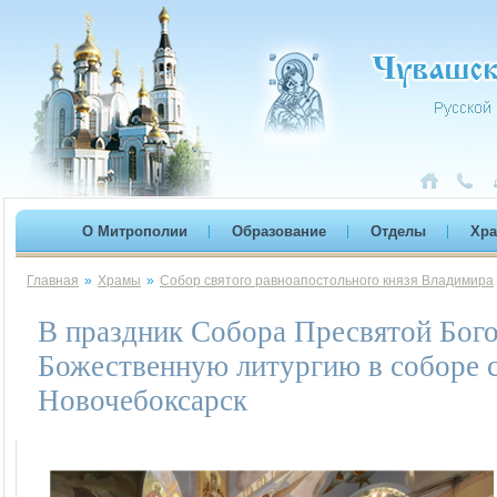
О Митрополии
Образование
Отделы
Хр
Главная
»
Храмы
»
Собор святого равноапостольного князя Владимира
В праздник Собора Пресвятой Бог
Божественную литургию в соборе с
Новочебоксарск