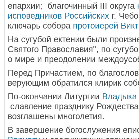
епархии
;
благочинный III округа
исповедников Российских
г. Чеб
ключарь собора
протоиерей Викт
На сугубой ектении были произн
Святого Православия", по сугуб
о мире и преодолении междоусоб
Перед Причастием, по благослов
верующим обратился клирик собо
По-окончании Литургии
Владыка
славление празднику Рождества
возглашены многолетия.
В завершение богослужения епи