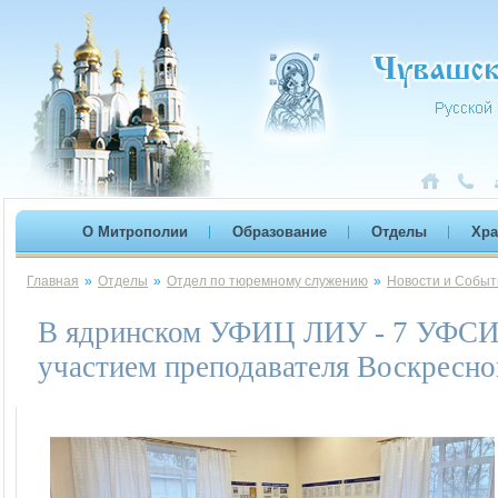
О Митрополии
Образование
Отделы
Хр
Главная
»
Отделы
»
Отдел по тюремному служению
»
Новости и Событ
В ядринском УФИЦ ЛИУ - 7 УФСИН
участием преподавателя Воскресн