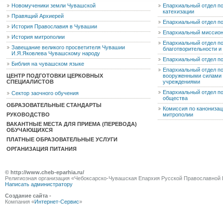
Новомученики земли Чувашской
Епархиальный отдел по
катехизации
Правящий Архиерей
Епархиальный отдел п
История Православия в Чувашии
Епархиальный миссион
История митрополии
Епархиальный отдел по
Завещание великого просветителя Чувашии
благотворительности 
И.Я.Яковлева Чувашскому народу
Епархиальный отдел п
Библия на чувашском языке
Епархиальный отдел п
ЦЕНТР ПОДГОТОВКИ ЦЕРКОВНЫХ
вооруженными силами 
СПЕЦИАЛИСТОВ
учреждениями
Епархиальный отдел п
Сектор заочного обучения
общества
ОБРАЗОВАТЕЛЬНЫЕ СТАНДАРТЫ
Комиссия по канониза
РУКОВОДСТВО
митрополии
ВАКАНТНЫЕ МЕСТА ДЛЯ ПРИЕМА (ПЕРЕВОДА)
ОБУЧАЮЩИХСЯ
ПЛАТНЫЕ ОБРАЗОВАТЕЛЬНЫЕ УСЛУГИ
ОРГАНИЗАЦИЯ ПИТАНИЯ
© http://www.cheb-eparhia.ru/
Религиозная организация «Чебоксарско-Чувашская Епархия Русской Православной 
Написать администратору
Создание сайта -
Компания «
Интернет-Сервис
»