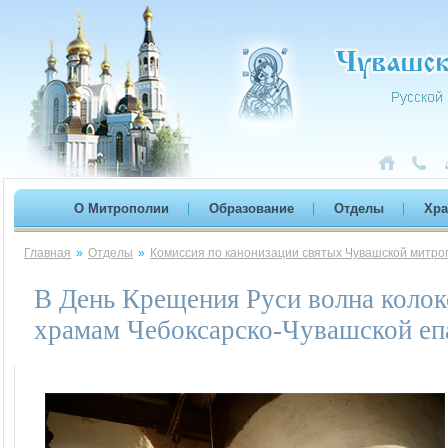
О Митрополии
Образование
Отделы
Хр
Главная
»
Отделы
»
Комиссия по канонизации святых Чувашской митро
В День Крещения Руси волна колок
храмам Чебоксарско-Чувашской еп