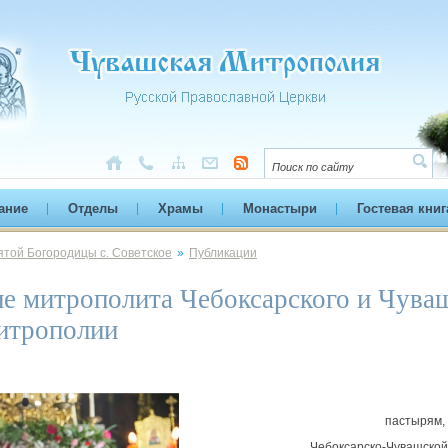
ание
Отделы
Храмы
Монастыри
Гостевая книг
той Богородицы с. Советское
»
Публикации
е митрополита Чебоксарского и Чуваш
итрополии
пастырям,
Чебоксарско-Чувашской