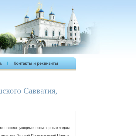
а
Контакты и реквизиты
ского Савватия,
 монашествующим и всем верным чадам
 епархии Русской Православной Церкви