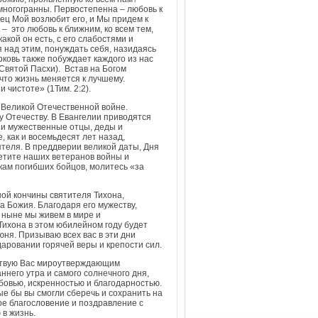
 многогранны. Первостепенна – любовь к
тец Мой возлюбит его, и Мы придем к
– это любовь к ближним, ко всем тем,
акой он есть, с его слабостями и
 над этим, понуждать себя, назидаясь
рковь также побуждает каждого из нас
Святой Пасхи). Встав на Богом
что жизнь меняется к лучшему.
 чистоте» (1Тим. 2:2).
 Великой Отечественной войне.
у Отечеству. В Евангелии приводятся
аши мужественные отцы, деды и
 как и восемьдесят лет назад,
ятеля. В преддверии великой даты, Дня
сетите наших ветеранов войны и
кам погибших бойцов, молитесь «за
ой кончины святителя Тихона,
а Божия. Благодаря его мужеству,
 ныне мы живем в мире и
Тихона в этом юбилейном году будет
июня. Призываю всех вас в эти дни
аровании горячей веры и крепости сил.
тствую Вас мироутверждающим
ннего утра и самого солнечного дня,
юбовью, искренностью и благодарностью.
ые бы вы смогли сберечь и сохранить на
е благословение и поздравление с
 в жизнь.