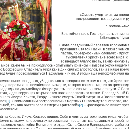
«Смерть умертвися, ад плени
воскресением, возрадуемся и 
(Тропарь кано
Возлюбленные о Господе пастыри, мона
Чебоксарско-Чува
Снова праздничный перезвон колоколов в
праздника Святой Пасхи, в связи с чем с
паства, победоносными словами: «Христо
тысячелетия христиане всего мира, с
возвещают благую весть, заключенную в
 мире, какие бы не приходилось испытывать кризисы и вызовы окружающего м
, что Воскресший Спаситель мира как в дни святых апостолов, так и в наше вре
 в год будет провозглашаться Пасхальный гимн. В этом наша непоколебимая 
емого ныне праздника, убедительно возвещают всем нам о том, что Христос
иода переживали неизбежность смерти, которая вошла в мир из-за грехопад
надежды на дальнейшую благую участь после окончания земного пути. С Вос
ия, и для верующих открывается новая перспектива жизни. Преподобный 
нашего Иисуса Христа, Разрушившего смерть Своей смертью и Возсиявшего жи
ние»
[1]
. Своим славным воскресением из мертвых Он засвидетельствовал, что
ильной, так она обессилела в смерти Христовой»
[2]
– красноречиво пишет пре
человеком!
 на Кресте, Иисус Христос принес Себя в жертву за грехи всего мира, чтобы
Божия ко всему человечеству, ко всем нам – грешным, малодушным и порой 
 насколько «возлюбил Бог мир, что отдал Сына Своего Единородного, дабы вся
можем принести в ответ Творцу на неоценимый дар и на необычайную милость