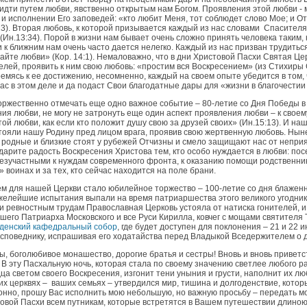
 идти путем любви, явственно открытым нам Богом. Проявления этой любви -
 и исполнении Его заповедей: «кто любит Меня, тот соблюдет слово Мое; и О
:23). Вторая любовь, к которой призывается каждый из нас словами Спасителя 
 (Ин.13:34). Порой в жизни нам бывает очень сложно принять человека таким, к
к ближним нам очень часто дается нелегко. Каждый из нас призван трудиться
айте любви» (Кор. 14:1). Немаловажно, что в дни Христовой Пасхи Святая Це
елей, проявить к ним свою любовь: «простим вся Воскресением» (из Стихиры 
мясь к ее достижению, несомненно, каждый на своем опыте убедится в том, 
с в этом деле и да подаст Свои благодатные дары для «жизни в благочестии и
торжественно отмечать еще одно важное событие – 80-летие со Дня Победы в
ия любви, не могу не затронуть еще один аспект проявления любви – к своем
той любви, как если кто положит душу свою за друзей своих» (Ин.15:13). И н
стояли нашу Родину пред лицом врага, проявив свою жертвенную любовь. Ныне,
и родные и близкие стоят у рубежей Отчизны и смело защищают нас от непри
дарите радость Воскресения Христова тем, кто особо нуждается в любви: по
безучастными к нуждам современного фронта, к оказанию помощи родственни
 воинах и за тех, кто сейчас находится на поле брани.
м для нашей Церкви стало юбилейное торжество – 100-летие со дня блаженн
яжелейшие испытания выпали на время патриаршества этого великого угодник
 и ревностным трудам Православная Церковь устояла от натиска гонителей, и
шего Патриарха Московского и все Руси Кирилла, ковчег с мощами святителя 
денский кафедральный собор
, где будет доступен для поклонения – 21 и 22 
исповеднику, испрашивая его ходатайства перед Владыкой Вседержителем о д
ы, боголюбивое монашество, дорогие братья и сестры! Вновь и вновь приве
 В эту Пасхальную ночь, которая стала по своему значению светлее любого ра
а светом своего Воскресения, изгонит тени уныния и грусти, наполнит их л
х церквях – ваших семьях – утвердился мир, тишина и долгоденствие, котор
нно, прошу Вас исполнить мою небольшую, но важную просьбу – передать мо
вой Пасхи всем путникам, которые встретятся в Вашем путешествии длиною