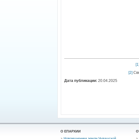
[1
[2]
Свя
Дата публикации:
20.04.2025
О ЕПАРХИИ
О
Новомученики земли Чувашской