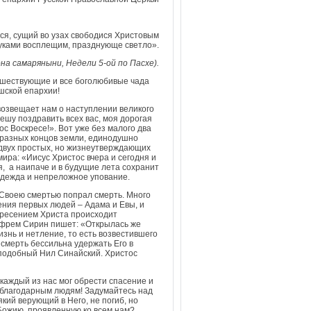
ся, сущий во узах свободися Христовым
руками восплещим, празднующе светло».
на самаряныни, Недели 5-ой по Пасхе).
шествующие и все боголюбивые чада
шской епархии!
озвещает нам о наступлении великого
пешу поздравить всех вас, моя дорогая
с Воскресе!». Вот уже без малого два
 разных концов земли, единодушно
 двух простых, но жизнеутверждающих
ира: «Иисус Христос вчера и сегодня и
мя, а наипаче и в будущие лета сохранит
надежда и непреложное упование.
 Своею смертью попрал смерть. Много
ения первых людей – Адама и Евы, и
кресением Христа происходит
Ефрем Сирин пишет: «Открылась же
знь и нетление, то есть возвестившего
 смерть бессильна удержать Его в
подобный Нил Синайский. Христос
 каждый из нас мог обрести спасение и
неблагодарным людям! Задумайтесь над
кий верующий в Него, не погиб, но
 Божию, проявленную ко всем нам?