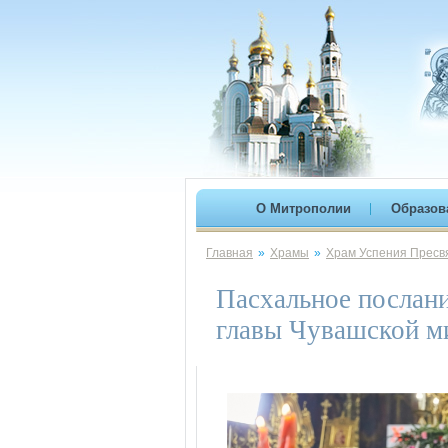
О Митрополии
Образов
Главная
»
Храмы
»
Храм Успения Пресвя
Пасхальное послани
главы Чувашской м