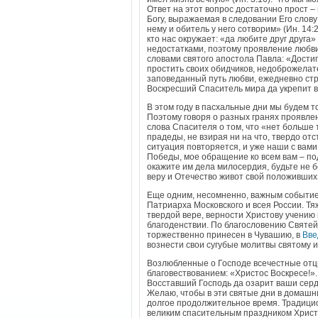
Ответ на этот вопрос достаточно прост –
Богу, выражаемая в следовании Его слову
нему и обитель у него сотворим» (Ин. 14
кто нас окружает: «да любите друг друга»
недостатками, поэтому проявление любви 
словами святого апостола Павла: «Достиг
простить своих обидчиков, недоброжелат
заповеданный путь любви, ежедневно стре
Воскресший Спаситель мира да укрепит ва
В этом году в пасхальные дни мы будем 
Поэтому говоря о разных гранях проявлен
слова Спасителя о том, что «нет больше 
прадеды, не взирая ни на что, твердо от
ситуация повторяется, и уже наши с вам
Победы, мое обращение ко всем вам – по
окажите им дела милосердия, будьте не 
веру и Отечество живот свой положивших»
Еще одним, несомненно, важным событие
Патриарха Московского и всея России. Т
твердой вере, верности Христову учению
благоденствии. По благословению Святей
торжественно принесен в Чувашию, в
Вве
вознести свои сугубые молитвы святому 
Возлюбленные о Господе всечестные отц
благовествованием: «Христос Воскресе!».
Восставший Господь да озарит ваши сердц
Желаю, чтобы в эти святые дни в домашни
долгое продолжительное время. Традицио
великим спасительным праздником Христо