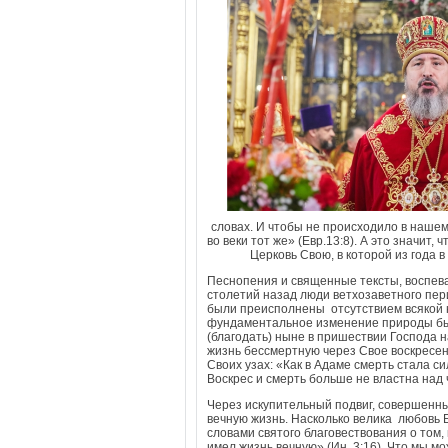
словах. И чтобы не происходило в нашем
во веки тот же» (Евр.13:8). А это значит
Церковь Свою, в которой из года
Песнопения и священные тексты, воспева
столетий назад люди ветхозаветного пер
были преисполнены отсутствием всякой 
фундаментальное изменение природы быт
(благодать) ныне в пришествии Господа 
жизнь бессмертную через Свое воскресе
Своих узах: «Как в Адаме смерть стала с
Воскрес и смерть больше не властна над 
Через искупительный подвиг, совершенный
вечную жизнь. Насколько велика любовь 
словами святого благовествования о том,
имел жизнь вечную» (Ин. 3:16). Что мы 