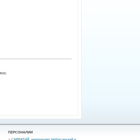
мею.
ПЕРСОНАЛИИ
САВВАТИЙ, митрополит Чебоксарский и