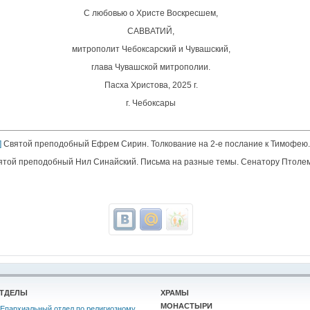
С любовью о Христе Воскресшем,
САВВАТИЙ,
митрополит Чебоксарский и Чувашский,
глава Чувашской митрополии.
Пасха Христова, 2025 г.
г. Чебоксары
]
Святой преподобный Ефрем Сирин. Толкование на 2-е послание к Тимофею.
той преподобный Нил Синайский. Письма на разные темы. Сенатору Птоле
ТДЕЛЫ
ХРАМЫ
МОНАСТЫРИ
Епархиальный отдел по религиозному