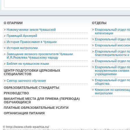
О ЕПАРХИИ
ОТДЕЛЫ
Новомученики земли Чувашской
Епархиальный отдел по
катехизации
Правящий Архиерей
Епархиальный отдел п
История Православия в Чувашии
Епархиальный миссион
История митрополии
Епархиальный отдел по
Завещание великого просветителя Чувашии
благотворительности 
И.Я.Яковлева Чувашскому народу
Епархиальный отдел п
Библия на чувашском языке
Епархиальный отдел п
ЦЕНТР ПОДГОТОВКИ ЦЕРКОВНЫХ
вооруженными силами 
СПЕЦИАЛИСТОВ
учреждениями
Епархиальный отдел п
Сектор заочного обучения
общества
ОБРАЗОВАТЕЛЬНЫЕ СТАНДАРТЫ
Комиссия по канониза
РУКОВОДСТВО
митрополии
ВАКАНТНЫЕ МЕСТА ДЛЯ ПРИЕМА (ПЕРЕВОДА)
ОБУЧАЮЩИХСЯ
ПЛАТНЫЕ ОБРАЗОВАТЕЛЬНЫЕ УСЛУГИ
ОРГАНИЗАЦИЯ ПИТАНИЯ
© http://www.cheb-eparhia.ru/