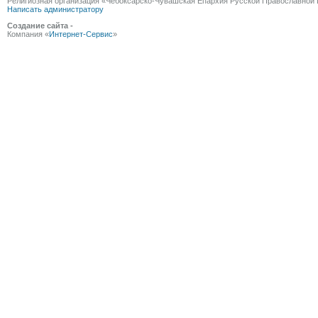
Религиозная организация «Чебоксарско-Чувашская Епархия Русской Православной 
Написать администратору
Создание сайта -
Компания «
Интернет-Сервис
»