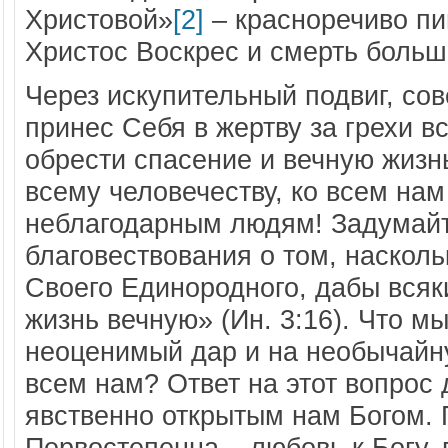
Христовой»
[2]
– красноречиво п
Христос Воскрес и смерть больш
Через искупительный подвиг, со
принес Себя в жертву за грехи в
обрести спасение и вечную жизн
всему человечеству, ко всем на
неблагодарным людям! Задумайт
благовествования о том, наскол
Своего Единородного, дабы всяк
жизнь вечную» (Ин. 3:16). Что м
неоценимый дар и на необычайн
всем нам? Ответ на этот вопрос 
явственно открытым нам Богом. 
Первостепенна – любовь к Богу,