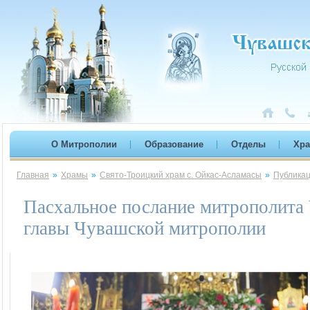
О Митрополии
Образование
Отделы
Хр
Главная
»
Храмы
»
Свято-Троицкий храм с. Ойкас-Асламасы
»
Публика
Пасхальное послание митрополита 
главы Чувашской митрополии