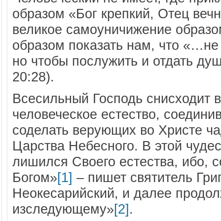
образом «Бог крепкий, Отец вечн
великое самоуничижение образо
образом показать нам, что «…не
но чтобы послужить и отдать ду
20:28).
Всесильный Господь снисходит 
человеческое естество, соедини
соделать верующих во Христе ч
Царства Небесного. В этой чуде
лишился Своего естества, ибо, 
Богом»
[1]
– пишет святитель Гри
Неокесарийский, и далее продолж
изследующему»
[2]
.