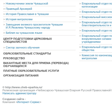
Новомученики земли Чувашской
Епархиальный отдел по
катехизации
Правящий Архиерей
Епархиальный отдел п
История Православия в Чувашии
Епархиальный миссион
История митрополии
Епархиальный отдел по
Завещание великого просветителя Чувашии
благотворительности 
И.Я.Яковлева Чувашскому народу
Епархиальный отдел п
Библия на чувашском языке
Епархиальный отдел п
ЦЕНТР ПОДГОТОВКИ ЦЕРКОВНЫХ
вооруженными силами 
СПЕЦИАЛИСТОВ
учреждениями
Епархиальный отдел п
Сектор заочного обучения
общества
ОБРАЗОВАТЕЛЬНЫЕ СТАНДАРТЫ
Комиссия по канониза
РУКОВОДСТВО
митрополии
ВАКАНТНЫЕ МЕСТА ДЛЯ ПРИЕМА (ПЕРЕВОДА)
ОБУЧАЮЩИХСЯ
ПЛАТНЫЕ ОБРАЗОВАТЕЛЬНЫЕ УСЛУГИ
ОРГАНИЗАЦИЯ ПИТАНИЯ
© http://www.cheb-eparhia.ru/
Религиозная организация «Чебоксарско-Чувашская Епархия Русской Православной 
Написать администратору
Создание сайта -
Компания «
Интернет-Сервис
»