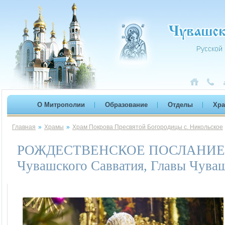
О Митрополии
Образование
Отделы
Хр
Главная
»
Храмы
»
Храм Покрова Пресвятой Богородицы с. Никольское
РОЖДЕСТВЕНСКОЕ ПОСЛАНИЕ мит
Чувашского Савватия, Главы Чува