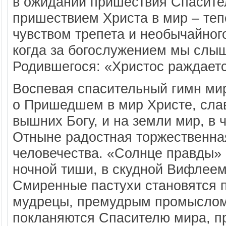
в ожидании пришествия Спасител
пришествием Христа в мир – теп
чувством трепета и необычайного
когда за богослужением мы слы
Родившегося: «Христос раждаетс
Воспевая спасительный гимн ми
о Пришедшем в мир Христе, сла
вышних Богу, и на земли мир, в ч
Отныне радостная торжественная
человечества. «Солнце правды» в
ночной тиши, в скудной Вифлеем
Смиренные пастухи становятся п
мудрецы, премудрым промыслом 
покланяются Спасителю мира, пр