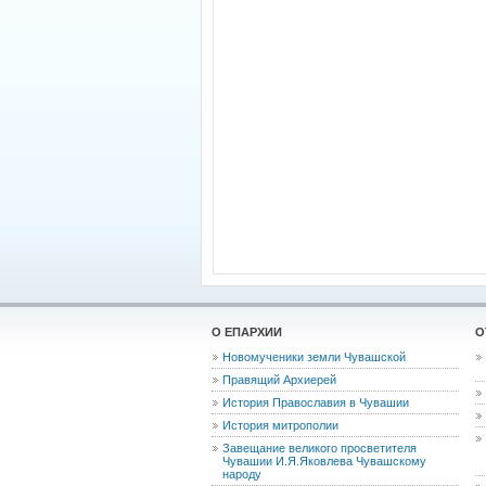
О ЕПАРХИИ
О
Новомученики земли Чувашской
Правящий Архиерей
История Православия в Чувашии
История митрополии
Завещание великого просветителя
Чувашии И.Я.Яковлева Чувашскому
народу