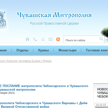
ание
Отделы
Храмы
Монастыри
Гостевая книг
ного Алексия человека Божия г.Ядрин
ПОСЛАНИЕ митрополита Чебоксарского и Чувашского
НОВОС
Чувашской митрополии
ЧУВАШ
нваря 2021г.
ЧЕБОК
рополита Чебоксарского и Чувашского Варнавы с Днём
14.10.23
в Великой Отечественной войне