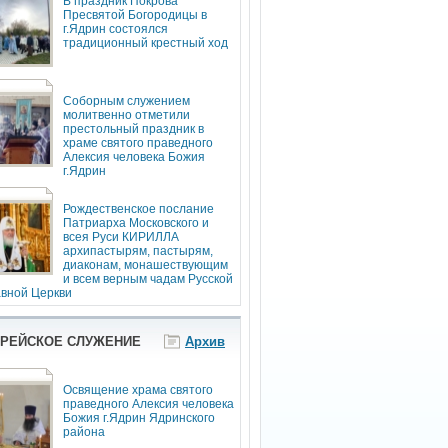
В праздник Покрова
Пресвятой Богородицы в
г.Ядрин состоялся
традиционный крестный ход
Соборным служением
молитвенно отметили
престольный праздник в
храме святого праведного
Алексия человека Божия
г.Ядрин
Рождественское послание
Патриарха Московского и
всея Руси КИРИЛЛА
архипастырям, пастырям,
диаконам, монашествующим
и всем верным чадам Русской
вной Церкви
РЕЙСКОЕ СЛУЖЕНИЕ
Архив
Освящение храма святого
праведного Алексия человека
Божия г.Ядрин Ядринского
района