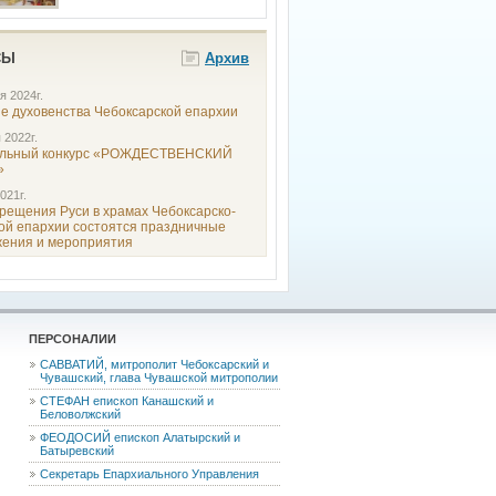
СЫ
Архив
я 2024г.
е духовенства Чебоксарской епархии
 2022г.
альный конкурс «РОЖДЕСТВЕНСКИЙ
»
021г.
Крещения Руси в храмах Чебоксарско-
ой епархии состоятся праздничные
жения и мероприятия
ПЕРСОНАЛИИ
САВВАТИЙ, митрополит Чебоксарский и
Чувашский, глава Чувашской митрополии
СТЕФАН епископ Канашский и
Беловолжский
ФЕОДОCИЙ епископ Алатырский и
Батыревский
Секретарь Епархиального Управления