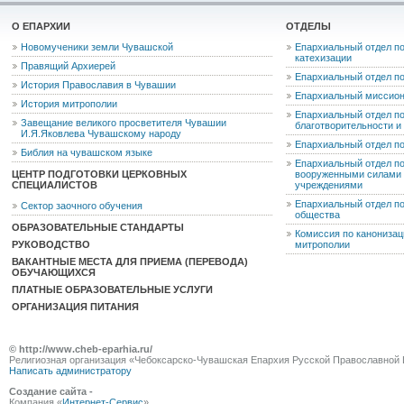
О ЕПАРХИИ
ОТДЕЛЫ
Новомученики земли Чувашской
Епархиальный отдел по
катехизации
Правящий Архиерей
Епархиальный отдел п
История Православия в Чувашии
Епархиальный миссион
История митрополии
Епархиальный отдел по
Завещание великого просветителя Чувашии
благотворительности 
И.Я.Яковлева Чувашскому народу
Епархиальный отдел п
Библия на чувашском языке
Епархиальный отдел п
ЦЕНТР ПОДГОТОВКИ ЦЕРКОВНЫХ
вооруженными силами 
СПЕЦИАЛИСТОВ
учреждениями
Епархиальный отдел п
Сектор заочного обучения
общества
ОБРАЗОВАТЕЛЬНЫЕ СТАНДАРТЫ
Комиссия по канониза
РУКОВОДСТВО
митрополии
ВАКАНТНЫЕ МЕСТА ДЛЯ ПРИЕМА (ПЕРЕВОДА)
ОБУЧАЮЩИХСЯ
ПЛАТНЫЕ ОБРАЗОВАТЕЛЬНЫЕ УСЛУГИ
ОРГАНИЗАЦИЯ ПИТАНИЯ
© http://www.cheb-eparhia.ru/
Религиозная организация «Чебоксарско-Чувашская Епархия Русской Православной 
Написать администратору
Создание сайта -
Компания «
Интернет-Сервис
»