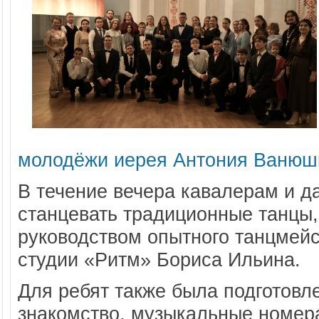
молодёжи
иерея Антония Ванюш
В течени
е вечера кавалерам и 
станцевать
традиционные танцы,
руководством опытного
танцмейс
студии
«Ритм» Борис
а Ильина.
Для ребят также была подготовл
знакомство, музыкальные номер