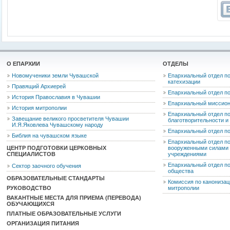
О ЕПАРХИИ
ОТДЕЛЫ
Новомученики земли Чувашской
Епархиальный отдел по
катехизации
Правящий Архиерей
Епархиальный отдел п
История Православия в Чувашии
Епархиальный миссион
История митрополии
Епархиальный отдел по
Завещание великого просветителя Чувашии
благотворительности 
И.Я.Яковлева Чувашскому народу
Епархиальный отдел п
Библия на чувашском языке
Епархиальный отдел п
ЦЕНТР ПОДГОТОВКИ ЦЕРКОВНЫХ
вооруженными силами 
СПЕЦИАЛИСТОВ
учреждениями
Епархиальный отдел п
Сектор заочного обучения
общества
ОБРАЗОВАТЕЛЬНЫЕ СТАНДАРТЫ
Комиссия по канониза
РУКОВОДСТВО
митрополии
ВАКАНТНЫЕ МЕСТА ДЛЯ ПРИЕМА (ПЕРЕВОДА)
ОБУЧАЮЩИХСЯ
ПЛАТНЫЕ ОБРАЗОВАТЕЛЬНЫЕ УСЛУГИ
ОРГАНИЗАЦИЯ ПИТАНИЯ