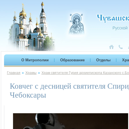
О Митрополии
Образование
Отделы
Хр
Главная
»
Храмы
»
Храм святителя Гурия архиепископа Казанского с.Б
Ковчег с десницей святителя Спир
Чебоксары