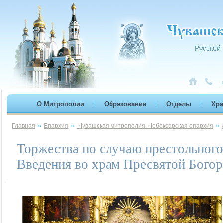
О Митрополии
Образование
Отделы
Хр
Главная
»
Епархия
»
Чувашская митрополия. Чебоксарская епархия
»
Торжества по случаю престольного
Введения во храм Пресвятой Бого