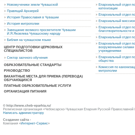
Новомученики земли Чувашской
Епархиальный отдел по
катехизации
Правящий Архиерей
Епархиальный отдел п
История Православия в Чувашии
Епархиальный миссион
История митрополии
Епархиальный отдел по
Завещание великого просветителя Чувашии
благотворительности 
И.Я.Яковлева Чувашскому народу
Епархиальный отдел п
Библия на чувашском языке
Епархиальный отдел п
ЦЕНТР ПОДГОТОВКИ ЦЕРКОВНЫХ
вооруженными силами 
СПЕЦИАЛИСТОВ
учреждениями
Епархиальный отдел п
Сектор заочного обучения
общества
ОБРАЗОВАТЕЛЬНЫЕ СТАНДАРТЫ
Комиссия по канониза
РУКОВОДСТВО
митрополии
ВАКАНТНЫЕ МЕСТА ДЛЯ ПРИЕМА (ПЕРЕВОДА)
ОБУЧАЮЩИХСЯ
ПЛАТНЫЕ ОБРАЗОВАТЕЛЬНЫЕ УСЛУГИ
ОРГАНИЗАЦИЯ ПИТАНИЯ
© http://www.cheb-eparhia.ru/
Религиозная организация «Чебоксарско-Чувашская Епархия Русской Православной 
Написать администратору
Создание сайта -
Компания «
Интернет-Сервис
»