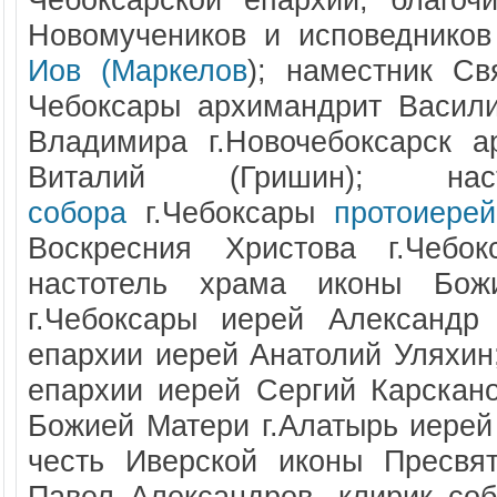
Новомучеников и исповедников
Иов (Маркелов
); наместник Св
Чебоксары архимандрит Василий
Владимира г.Новочебоксарск а
Виталий (Гришин); н
собора
г.Чебоксары
протоиере
Воскресния Христова г.Чебо
настотель храма иконы Бож
г.Чебоксары иерей Александр
епархии иерей Анатолий Уляхин
епархии иерей Сергий Карскано
Божией Матери г.Алатырь иерей
честь Иверской иконы Пресвя
Павел Александров, клирик со