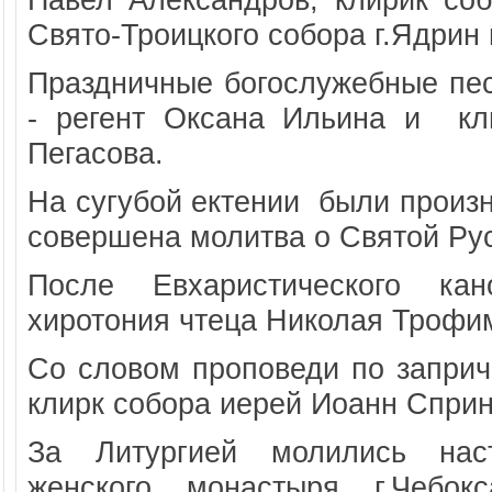
Свято-Троицкого собора г.Ядрин
Праздничные богослужебные пес
- регент Оксана Ильина и кл
Пегасова.
На сугубой ектении были произ
совершена молитва о Святой Ру
После Евхаристического ка
хиротония чтеца Николая Трофи
Со словом проповеди по заприч
клирк собора иерей Иоанн Сприн
За Литургией молились наст
женского монастыря г.Чебокс