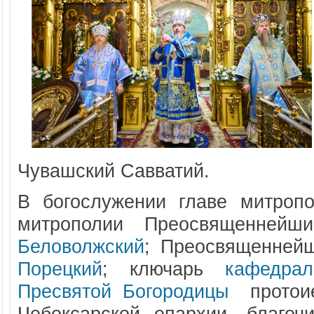
Чувашский Савватий.
В богослужении главе митроп
митрополии Преосвященней
Беловолжский
; Преосвященне
Порецкий
; ключарь
кафедра
Пресвятой Богородицы
протоие
Чебоксарской епархии, благочи