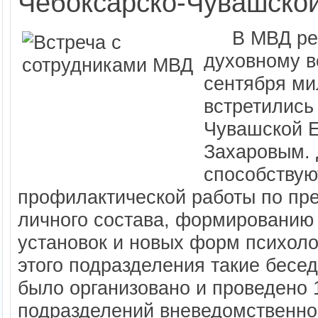
Чебоксарско-Чувашско
В МВД респ
духовному в
сентября ми
встретились
Чувашской 
Захаровым. 
способству
профилактической работы по пр
личного состава, формированию 
установок и новых форм психол
этого подразделения такие бесе
было организовано и проведено 
подразделений вневедомственно