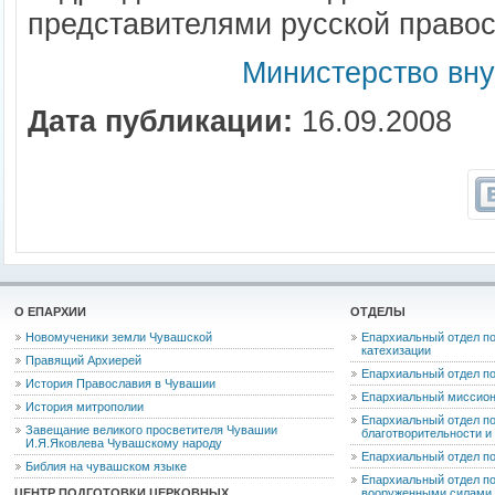
представителями русской правос
Министерство вну
Дата публикации:
16.09.2008
О ЕПАРХИИ
ОТДЕЛЫ
Новомученики земли Чувашской
Епархиальный отдел по
катехизации
Правящий Архиерей
Епархиальный отдел п
История Православия в Чувашии
Епархиальный миссион
История митрополии
Епархиальный отдел по
Завещание великого просветителя Чувашии
благотворительности 
И.Я.Яковлева Чувашскому народу
Епархиальный отдел п
Библия на чувашском языке
Епархиальный отдел п
ЦЕНТР ПОДГОТОВКИ ЦЕРКОВНЫХ
вооруженными силами 