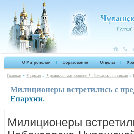
О Митрополии
Образование
Отделы
Хр
Главная
»
Епархия
»
Чувашская митрополия. Чебоксарская епархия
»
Милиционеры встретились с пр
Епархии
.
Милиционеры встретил