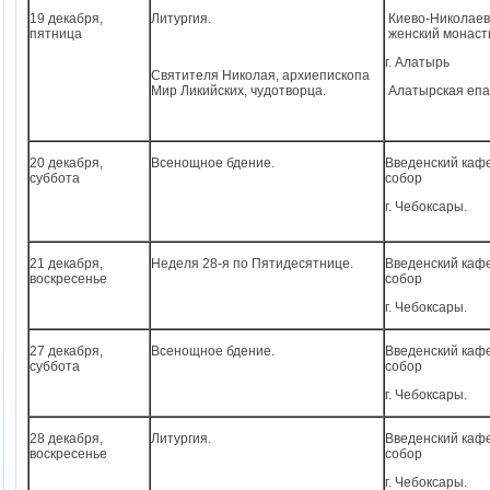
19 декабря,
Литургия.
Киево-Николае
пятница
женский монаст
г. Алатырь
Святителя Николая, архиепископа
Мир Ликийских, чудотворца.
Алатырская епа
20 декабря,
Всенощное бдение.
Введенский каф
суббота
собор
г. Чебоксары.
21 декабря,
Неделя 28-я по Пятидесятнице.
Введенский каф
воскресенье
собор
г. Чебоксары.
27 декабря,
Всенощное бдение.
Введенский каф
суббота
собор
г. Чебоксары.
28 декабря,
Литургия.
Введенский каф
воскресенье
собор
г. Чебоксары.