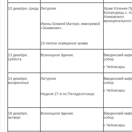
10 декабря, среда
Литургия.
Храм Успения П
Богородицы с. А
Аликовского
муниципального 
Иконы Божией Матери, именуемой
«Знамение».
10-летие освящение храма.
13 декабря,
Всенощное бдение.
Введенский каф
суббота
собор
г. Чебоксары.
14 декабря,
Литургия.
Введенский каф
воскресенье
собор
г. Чебоксары.
Неделя 27-я по Пятидесятнице.
18 декабря,
Всенощное бдение.
Введенский каф
четверг
собор
г. Чебоксары.