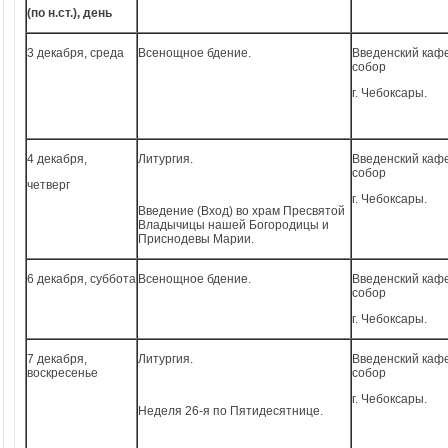
(по н.ст.), день
3 декабря, среда
Всенощное бдение.
Введенский каф
собор
г. Чебоксары.
4 декабря,
Литургия.
Введенский каф
собор
четверг
г. Чебоксары.
Введение (Вход) во храм Пресвятой
Владычицы нашей Богородицы и
Приснодевы Марии.
6 декабря, суббота
Всенощное бдение.
Введенский каф
собор
г. Чебоксары.
7 декабря,
Литургия.
Введенский каф
воскресенье
собор
г. Чебоксары.
Неделя 26-я по Пятидесятнице.