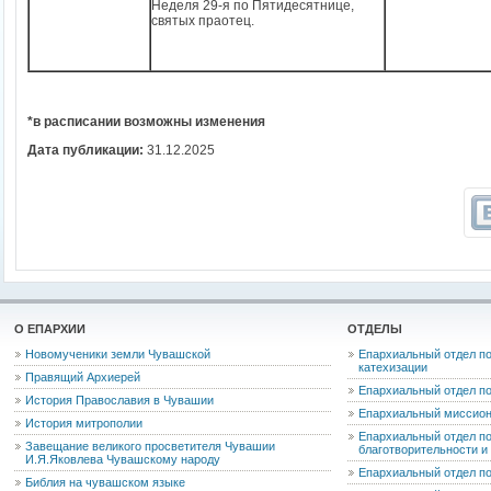
Неделя 29-я по Пятидесятнице,
святых праотец.
*в расписании возможны изменения
Дата публикации:
31.12.2025
О ЕПАРХИИ
ОТДЕЛЫ
Новомученики земли Чувашской
Епархиальный отдел по
катехизации
Правящий Архиерей
Епархиальный отдел п
История Православия в Чувашии
Епархиальный миссион
История митрополии
Епархиальный отдел по
Завещание великого просветителя Чувашии
благотворительности 
И.Я.Яковлева Чувашскому народу
Епархиальный отдел п
Библия на чувашском языке