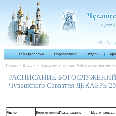
О Митрополии
Образование
Отделы
Хр
Главная
»
Епархия
»
Чувашская митрополия. Чебоксарская епархия
»
РАСПИСАНИЕ БОГОСЛУЖЕНИЙ* ми
Чувашского Савватия ДЕКАБРЬ 20
Число
Богослужение/Празднование
Место проведе