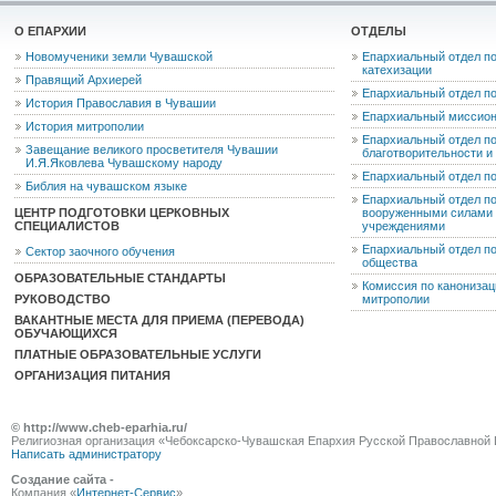
О ЕПАРХИИ
ОТДЕЛЫ
Новомученики земли Чувашской
Епархиальный отдел по
катехизации
Правящий Архиерей
Епархиальный отдел п
История Православия в Чувашии
Епархиальный миссион
История митрополии
Епархиальный отдел по
Завещание великого просветителя Чувашии
благотворительности 
И.Я.Яковлева Чувашскому народу
Епархиальный отдел п
Библия на чувашском языке
Епархиальный отдел п
ЦЕНТР ПОДГОТОВКИ ЦЕРКОВНЫХ
вооруженными силами 
СПЕЦИАЛИСТОВ
учреждениями
Епархиальный отдел п
Сектор заочного обучения
общества
ОБРАЗОВАТЕЛЬНЫЕ СТАНДАРТЫ
Комиссия по канониза
РУКОВОДСТВО
митрополии
ВАКАНТНЫЕ МЕСТА ДЛЯ ПРИЕМА (ПЕРЕВОДА)
ОБУЧАЮЩИХСЯ
ПЛАТНЫЕ ОБРАЗОВАТЕЛЬНЫЕ УСЛУГИ
ОРГАНИЗАЦИЯ ПИТАНИЯ
© http://www.cheb-eparhia.ru/
Религиозная организация «Чебоксарско-Чувашская Епархия Русской Православной 
Написать администратору
Создание сайта -
Компания «
Интернет-Сервис
»