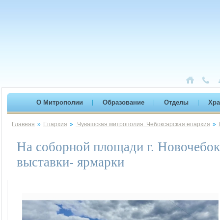
О Митрополии
Образование
Отделы
Хр
Главная
»
Епархия
»
Чувашская митрополия. Чебоксарская епархия
»
На соборной площади г. Новочебок
выставки- ярмарки