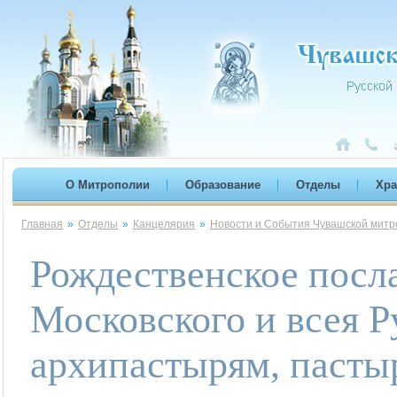
О Митрополии
Образование
Отделы
Хр
Главная
»
Отделы
»
Канцелярия
»
Новости и События Чувашской митр
Рождественское посл
Московского и всея
архипастырям, пасты