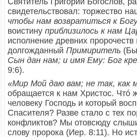
Святитель Григорий Богослов, ра
свидетельствовал: торжество н
чтобы нам возвратиться к Бог
воистину
приблизилось к нам Ц
исполнение древних пророчеств
долгожданный
Примиритель
(Быт
Сын дан нам; и имя Ему: Бог кр
9:6).
«Мир Мой даю вам; не так, как 
обращается к нам Христос. Чтó ж
человеку Господь и который вос
Спасителя? Разве стало с тех п
конфликтов? Мы отовсюду слы
слову пророка (Иер. 8:11). Но и