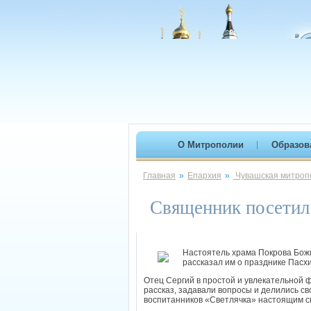
О Митрополии
Образов
Главная
»
Епархия
»
Чувашская митропо
Священник посетил 
Настоятель храма Покрова Божи
рассказал им о празднике Пасх
Отец Сергий в простой и увлекательной 
рассказ, задавали вопросы и делились св
воспитанников «Светлячка» настоящим с