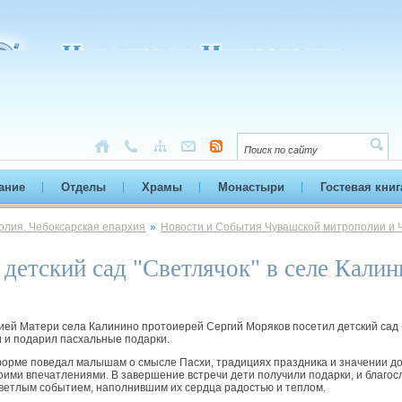
ание
Отделы
Храмы
Монастыри
Гостевая книг
лия. Чебоксарская епархия
»
Новости и События Чувашской митрополии и 
детский сад "Светлячок" в селе Калин
ей Матери села Калинино протоиерей Сергий Моряков посетил детский сад «
и и подарил пасхальные подарки.
форме поведал малышам о смысле Пасхи, традициях праздника и значении д
оими впечатлениями. В завершение встречи дети получили подарки, и благос
ветлым событием, наполнившим их сердца радостью и теплом.